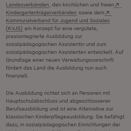
(Öffnet in neuem Fenster)
Exte
Landesverbänden
, den kirchlichen und freien
(Öffnet in neuem Fenst
Extern:
Kindergartenträgerverbänden
sowie dem
Kommunalverband für Jugend und Soziales
(Öffnet in neuem Fenster)
(KVJS)
ein Konzept für eine vergütete,
praxisintegrierte Ausbildung zur
sozialpädagogischen Assistentin und zum
sozialpädagogischen Assistenten entwickelt. Auf
Grundlage einer neuen Verwaltungsvorschrift
fördert das Land die Ausbildung nun auch
finanziell.
Die Ausbildung richtet sich an Personen mit
Hauptschulabschluss und abgeschlossener
Berufsausbildung und ist eine Alternative zur
klassischen Kinderpflegeausbildung. Sie befähigt
dazu, in sozialpädagogischen Einrichtungen der