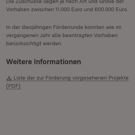
Die Zuschüsse liegen je nach Art und Größe der
Vorhaben zwischen 11.000 Euro und 600.000 Euro.
In der diesjährigen Förderrunde konnten wie im
vergangenen Jahr alle beantragten Vorhaben
berücksichtigt werden.
Weitere Informationen
Download:
Liste der zur Förderung vorgesehenen Projekte
(Öffnet in neuem Fenster)
(PDF)