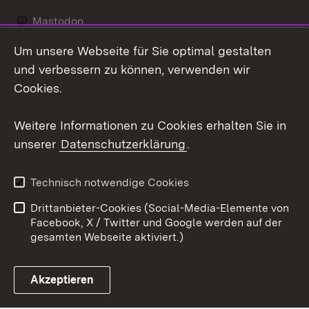
Mastodon
Um unsere Webseite für Sie optimal gestalten
Messenger
und verbessern zu können, verwenden wir
Social Wall
Cookies.
Youtube
Weitere Informationen zu Cookies erhalten Sie in
unserer
Datenschutzerklärung
.
Zum 
Datenschutz
Barrierefreiheit
Technisch notwendige Cookies
Kontakt
Impressum
Drittanbieter-Cookies (Social-Media-Elemente von
Cookies
Facebook, X / Twitter und Google werden auf der
gesamten Webseite aktiviert.)
Akzeptieren
Link zum Landesportal