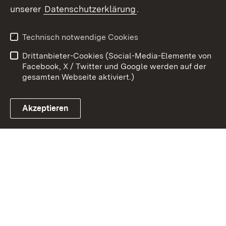
unserer
Datenschutzerklärung
.
Zum 
Datenschutz
Barrierefreiheit
Technisch notwendige Cookies
Kontakt
Impressum
Drittanbieter-Cookies (Social-Media-Elemente von
Cookies
Facebook, X / Twitter und Google werden auf der
gesamten Webseite aktiviert.)
Akzeptieren
Link zum Landesportal