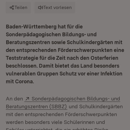
Teilen
Text vorlesen
Baden-Württemberg hat für die
Sonderpädagogischen Bildungs- und
Beratungszentren sowie Schulkindergärten mit
den entsprechenden Förderschwerpunkten eine
Teststrategie für die Zeit nach den Osterferien
beschlossen. Damit bietet das Land besonders
vulnerablen Gruppen Schutz vor einer Infektion
mit Corona.
Extern:
An den
Sonderpädagogischen Bildungs- und
(Öffnet in neuem Fenster)
Beratungszentren (SBBZ)
und Schulkindergärten
mit den entsprechenden Förderschwerpunkten
werden besonders viele Schülerinnen und
Schüler unterrichtet, die ein erhöhtes Risiko