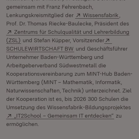
gemeinsam mit Franz Fehrenbach,
Extern:
(Öffnet
Lenkungskreismitglied der
Wissensfabrik
,
Prof. Dr. Thomas Riecke-Baulecke, Präsident des
Extern:
Zentrums für Schulqualität und Lehrerbildung
(Öffnet in neuem Fenster)
Extern:
(ZSL)
und Stefan Küpper, Vorsitzender
(Öffnet in neuem Fenster)
SCHULEWIRTSCHAFT BW
und Geschäftsführer
Unternehmer Baden-Württemberg und
Arbeitgeberverband Südwestmetall die
Kooperationsvereinbarung zum MINT-Hub Baden-
Württemberg (MINT – Mathematik, Informatik,
Naturwissenschaften, Technik) unterzeichnet. Ziel
der Kooperation ist es, bis 2026 300 Schulen die
Umsetzung des Wissensfabrik-Bildungsprojektes
Extern:
(Öffnet i
„IT2School – Gemeinsam IT entdecken“
zu
ermöglichen.