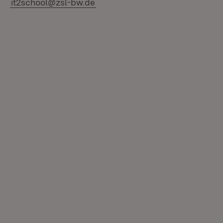
it2school@zsl-bw.de