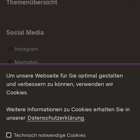
Themenübersicht
Social Media
Instagram
Mastodon
Um unsere Webseite für Sie optimal gestalten
Messenger
und verbessern zu können, verwenden wir
Social Wall
Cookies.
Youtube
Weitere Informationen zu Cookies erhalten Sie in
unserer
Datenschutzerklärung
.
Zum 
Datenschutz
Barrierefreiheit
Technisch notwendige Cookies
Kontakt
Impressum