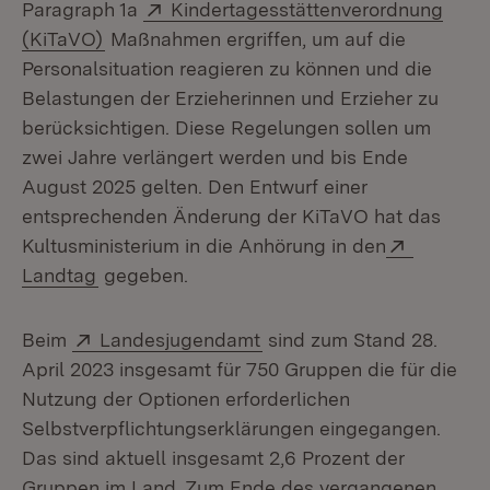
Extern:
Paragraph 1a
Kindertagesstättenverordnung
(Öffnet in neuem Fenster)
(KiTaVO)
Maßnahmen ergriffen, um auf die
Personalsituation reagieren zu können und die
Belastungen der Erzieherinnen und Erzieher zu
berücksichtigen. Diese Regelungen sollen um
zwei Jahre verlängert werden und bis Ende
August 2025 gelten. Den Entwurf einer
entsprechenden Änderung der KiTaVO hat das
Extern:
Kultusministerium in die Anhörung in den
(Öffnet in neuem Fenster)
Landtag
gegeben.
Extern:
(Öffnet in neuem Fenster
Beim
Landesjugendamt
sind zum Stand 28.
April 2023 insgesamt für 750 Gruppen die für die
Nutzung der Optionen erforderlichen
Selbstverpflichtungserklärungen eingegangen.
Das sind aktuell insgesamt 2,6 Prozent der
Gruppen im Land. Zum Ende des vergangenen