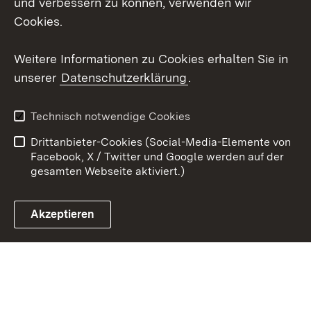
und verbessern zu können, verwenden wir
Social Wall
Cookies.
Youtube
Weitere Informationen zu Cookies erhalten Sie in
unserer
Datenschutzerklärung
.
Zum 
Datenschutz
Barrierefreiheit
Technisch notwendige Cookies
Kontakt
Impressum
Drittanbieter-Cookies (Social-Media-Elemente von
Cookies
Facebook, X / Twitter und Google werden auf der
gesamten Webseite aktiviert.)
Akzeptieren
Link zum Landesportal