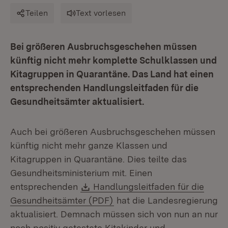
Teilen
Text vorlesen
Bei größeren Ausbruchsgeschehen müssen
künftig nicht mehr komplette Schulklassen und
Kitagruppen in Quarantäne. Das Land hat einen
entsprechenden Handlungsleitfaden für die
Gesundheitsämter aktualisiert.
Auch bei größeren Ausbruchsgeschehen müssen
künftig nicht mehr ganze Klassen und
Kitagruppen in Quarantäne. Dies teilte das
Gesundheitsministerium mit. Einen
Download:
entsprechenden
Handlungsleitfaden für die
(Öffnet in neuem Fenster)
Gesundheitsämter (PDF)
hat die Landesregierung
aktualisiert. Demnach müssen sich von nun an nur
noch positiv getestete Kitakinder und