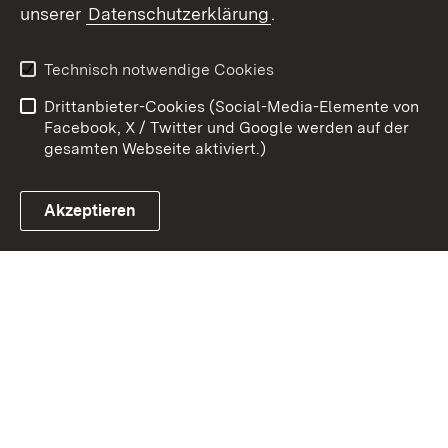
unserer
Datenschutzerklärung
.
Zum 
Datenschutz
Barrierefreiheit
Technisch notwendige Cookies
Kontakt
Impressum
Drittanbieter-Cookies (Social-Media-Elemente von
Cookies
Facebook, X / Twitter und Google werden auf der
gesamten Webseite aktiviert.)
Akzeptieren
Link zum Landesportal