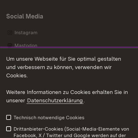
Social Media
Instagram
Mastodon
Um unsere Webseite für Sie optimal gestalten
Messenger
und verbessern zu können, verwenden wir
Social Wall
Cookies.
Youtube
Weitere Informationen zu Cookies erhalten Sie in
unserer
Datenschutzerklärung
.
Zum 
Datenschutz
Barrierefreiheit
Technisch notwendige Cookies
Kontakt
Impressum
Drittanbieter-Cookies (Social-Media-Elemente von
Cookies
Facebook, X / Twitter und Google werden auf der