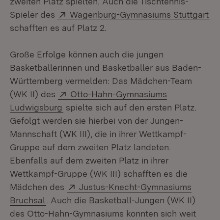
zweiten Platz spielten. Auch die Tischtennis-
Extern:
(Ö
Spieler des
Wagenburg-Gymnasiums Stuttgart
schafften es auf Platz 2.
Große Erfolge können auch die jungen
Basketballerinnen und Basketballer aus Baden-
Württemberg vermelden: Das Mädchen-Team
Extern:
(WK II) des
Otto-Hahn-Gymnasiums
(Öffnet in neuem Fenster)
Ludwigsburg
spielte sich auf den ersten Platz.
Gefolgt werden sie hierbei von der Jungen-
Mannschaft (WK III), die in ihrer Wettkampf-
Gruppe auf dem zweiten Platz landeten.
Ebenfalls auf dem zweiten Platz in ihrer
Wettkampf-Gruppe (WK III) schafften es die
Extern:
Mädchen des
Justus-Knecht-Gymnasiums
(Öffnet in neuem Fenster)
Bruchsal
. Auch die Basketball-Jungen (WK II)
des Otto-Hahn-Gymnasiums konnten sich weit