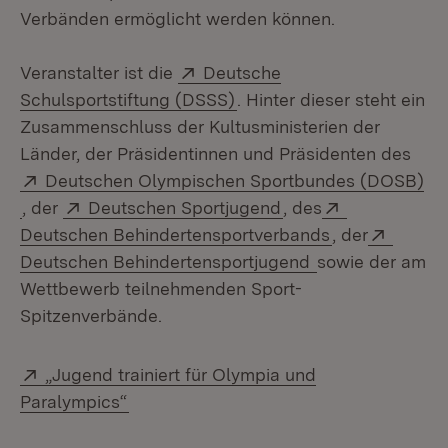
Verbänden ermöglicht werden können.
Extern:
Veranstalter ist die
Deutsche
(Öffnet in neuem Fenster)
Schulsportstiftung (DSSS)
. Hinter dieser steht ein
Zusammenschluss der Kultusministerien der
Länder, der Präsidentinnen und Präsidenten des
Extern:
Deutschen Olympischen Sportbundes (DOSB)
(Öffnet in neuem Fenster)
Extern:
(Öffnet in neuem Fe
Extern:
, der
Deutschen Sportjugend
, des
(Öffnet in neu
Extern
Deutschen Behindertensportverbands
, der
(Öffnet in neue
Deutschen Behindertensportjugend
sowie der am
Wettbewerb teilnehmenden Sport-
Spitzenverbände.
Extern:
„Jugend trainiert für Olympia und
(Öffnet in neuem Fenster)
Paralympics“