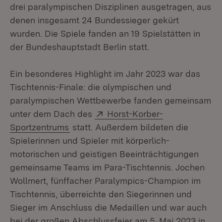
drei paralympischen Disziplinen ausgetragen, aus
denen insgesamt 24 Bundessieger gekürt
wurden. Die Spiele fanden an 19 Spielstätten in
der Bundeshauptstadt Berlin statt.
Ein besonderes Highlight im Jahr 2023 war das
Tischtennis-Finale: die olympischen und
paralympischen Wettbewerbe fanden gemeinsam
Extern:
unter dem Dach des
Horst-Korber-
(Öffnet in neuem Fenster)
Sportzentrums
statt. Außerdem bildeten die
Spielerinnen und Spieler mit körperlich-
motorischen und geistigen Beeinträchtigungen
gemeinsame Teams im Para-Tischtennis. Jochen
Wollmert, fünffacher Paralympics-Champion im
Tischtennis, überreichte den Siegerinnen und
Sieger im Anschluss die Medaillen und war auch
bei der großen Abschlussfeier am 5. Mai 2023 in