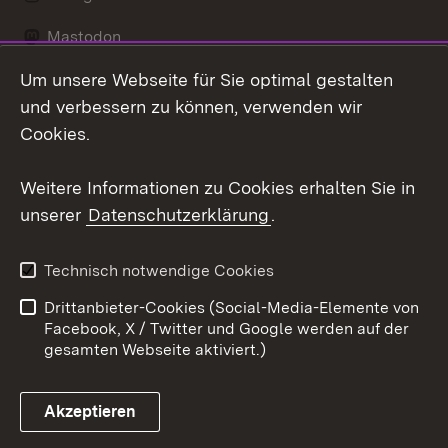
Mastodon
Um unsere Webseite für Sie optimal gestalten
Messenger
und verbessern zu können, verwenden wir
Social Wall
Cookies.
Youtube
Weitere Informationen zu Cookies erhalten Sie in
unserer
Datenschutzerklärung
.
Zum 
Datenschutz
Barrierefreiheit
Technisch notwendige Cookies
Kontakt
Impressum
Drittanbieter-Cookies (Social-Media-Elemente von
Cookies
Facebook, X / Twitter und Google werden auf der
gesamten Webseite aktiviert.)
Akzeptieren
Link zum Landesportal