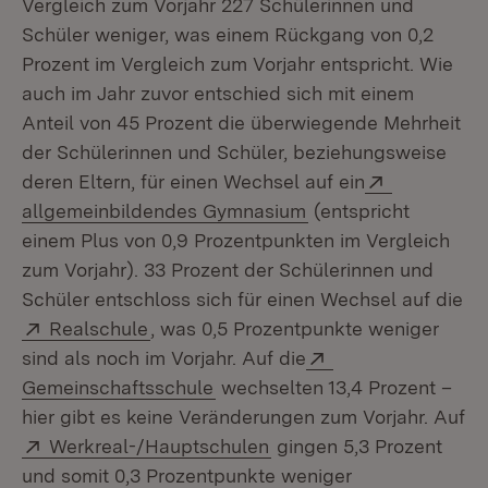
Vergleich zum Vorjahr 227 Schülerinnen und
Schüler weniger, was einem Rückgang von 0,2
Prozent im Vergleich zum Vorjahr entspricht. Wie
auch im Jahr zuvor entschied sich mit einem
Anteil von 45 Prozent die überwiegende Mehrheit
der Schülerinnen und Schüler, beziehungsweise
Extern:
deren Eltern, für einen Wechsel auf ein
(Öffnet in neuem Fe
allgemeinbildendes Gymnasium
(entspricht
einem Plus von 0,9 Prozentpunkten im Vergleich
zum Vorjahr). 33 Prozent der Schülerinnen und
Schüler entschloss sich für einen Wechsel auf die
Extern:
(Öffnet in neuem Fenster)
Realschule
, was 0,5 Prozentpunkte weniger
Extern:
sind als noch im Vorjahr. Auf die
(Öffnet in neuem Fenster)
Gemeinschaftsschule
wechselten 13,4 Prozent –
hier gibt es keine Veränderungen zum Vorjahr. Auf
Extern:
(Öffnet in neuem Fenste
Werkreal-/Hauptschulen
gingen 5,3 Prozent
und somit 0,3 Prozentpunkte weniger