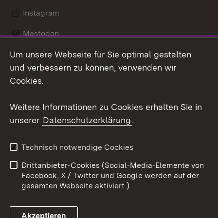
Instagram
Mastodon
Um unsere Webseite für Sie optimal gestalten
Messenger
und verbessern zu können, verwenden wir
Social Wall
Cookies.
Youtube
Weitere Informationen zu Cookies erhalten Sie in
unserer
Datenschutzerklärung
.
Zum 
Datenschutz
Barrierefreiheit
Technisch notwendige Cookies
Kontakt
Impressum
Drittanbieter-Cookies (Social-Media-Elemente von
Cookies
Facebook, X / Twitter und Google werden auf der
gesamten Webseite aktiviert.)
Akzeptieren