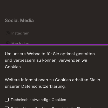
Social Media
Instagram
Mastodon
Um unsere Webseite für Sie optimal gestalten
Messenger
und verbessern zu können, verwenden wir
Social Wall
Cookies.
Youtube
Weitere Informationen zu Cookies erhalten Sie in
unserer
Datenschutzerklärung
.
Zum 
Datenschutz
Barrierefreiheit
Technisch notwendige Cookies
Kontakt
Impressum