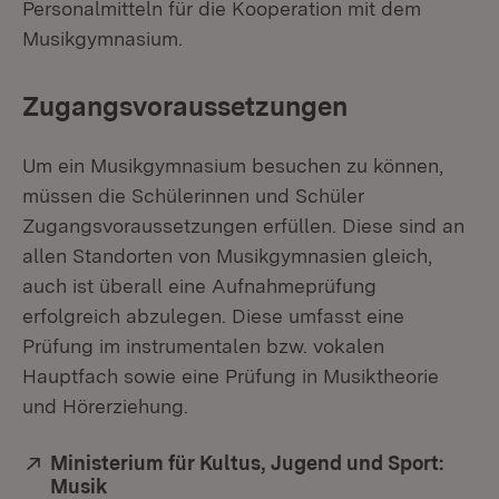
Personalmitteln für die Kooperation mit dem
Musikgymnasium.
Zugangsvoraussetzungen
Um ein Musikgymnasium besuchen zu können,
müssen die Schülerinnen und Schüler
Zugangsvoraussetzungen erfüllen. Diese sind an
allen Standorten von Musikgymnasien gleich,
auch ist überall eine Aufnahmeprüfung
erfolgreich abzulegen. Diese umfasst eine
Prüfung im instrumentalen bzw. vokalen
Hauptfach sowie eine Prüfung in Musiktheorie
und Hörerziehung.
Extern:
Ministerium für Kultus, Jugend und Sport:
Musik
(Öffnet in neuem Fenster)