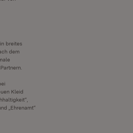
n breites
nach dem
imale
Partnern.
bei
euen Kleid
haltigkeit“,
 und „Ehrenamt“
 Fenster)