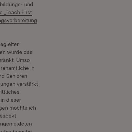
et in neuem Fenster)
sbildungs- und
ve „Teach First
ngsvorbereitung
gleiter-
ben wurde das
hränkt. Umso
renamtliche in
nd Senioren
ungen verstärkt
ttliches
in dieser
egen möchte ich
Respekt
 angemeldeten
erhin beinahe