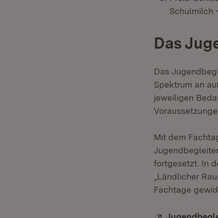
Schulmilch 
Das Jug
Das Jugendbegle
Spektrum an au
jeweiligen Beda
Voraussetzungen
Mit dem Fachtag
Jugendbegleiter
fortgesetzt. In 
„Ländlicher Rau
Fachtage gewid
Extern:
Jugendbegl