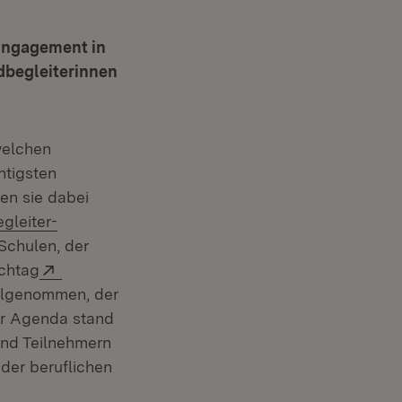
 Engagement in
dbegleiterinnen
welchen
htigsten
en sie dabei
gleiter-
Schulen, der
Extern:
chtag
fnet in neuem Fenster)
ilgenommen, der
er Agenda stand
und Teilnehmern
der beruflichen