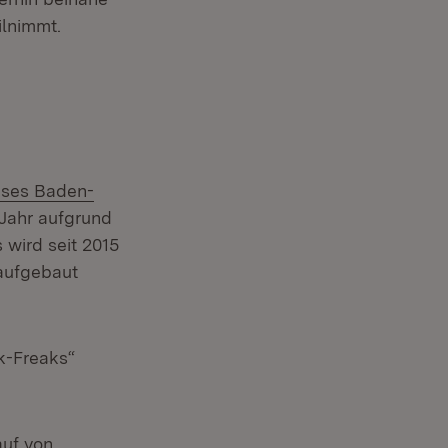
ilnimmt.
ises Baden-
 Jahr aufgrund
wird seit 2015
 aufgebaut
k-Freaks“
auf von