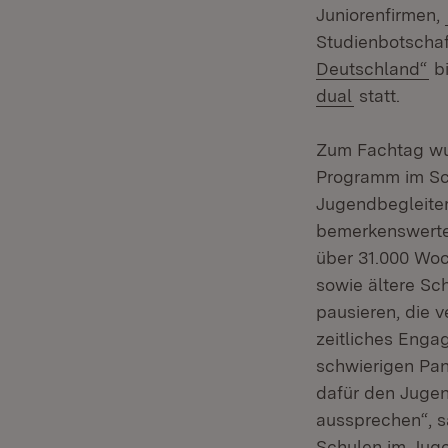
Juniorenfirmen,
Studienbotschaf
(Ö
Deutschland“
bi
(Öffnet in 
dual
statt.
Zum Fachtag wur
Programm im Sch
Jugendbegleite
bemerkenswerter
über 31.000 Woc
sowie ältere Sc
pausieren, die 
zeitliches Engag
schwierigen Pan
dafür den Jugen
aussprechen“, s
Schulen im Juge