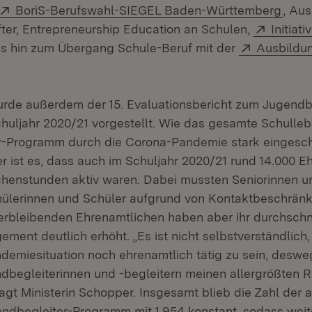
Extern:
(Öffn
BoriS-Berufswahl-SIEGEL Baden-Württemberg
, Au
Extern:
ter, Entrepreneurship Education an Schulen,
Initiati
ffnet in neuem Fenster)
Extern:
s hin zum Übergang Schule-Beruf mit der
Ausbildu
neuem Fenster)
de außerdem der 15. Evaluationsbericht zum Jugendbe
uljahr 2020/21 vorgestellt. Wie das gesamte Schulle
r-Programm durch die Corona-Pandemie stark eingesc
 ist es, dass auch im Schuljahr 2020/21 rund 14.000 Eh
henstunden aktiv waren. Dabei mussten Seniorinnen u
hülerinnen und Schüler aufgrund von Kontaktbeschränk
verbleibenden Ehrenamtlichen haben aber ihr durchschni
ement deutlich erhöht. „Es ist nicht selbstverständlich, 
demiesituation noch ehrenamtlich tätig zu sein, desw
dbegleiterinnen und -begleitern meinen allergrößten 
agt Ministerin Schopper. Insgesamt blieb die Zahl der
ndbegleiter-Programm mit 1.954 konstant, sodass weit