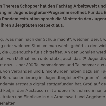
in Theresa Schopper hat den Fachtag Arbeitswelt und
rung im Jugendbegleiter-Programm eröffnet. Für das
n Pandemiesituation sprach die Ministerin den Jugen
 ihren allergrößten Respekt aus.
g, „was man nach der Schule macht“, welchen Beruf, 
g oder welches Studium man wählt, gehört zu den wic
 die Jugendliche für sich treffen. An den Schulen werd
Extern:
zahl von Maßnahmen unterstützt, auch das
Jugendbe
et in neuem Fenster)
t dazu. Über 300 Teilnehmerinnen und Teilnehmer aus 
g, von Verbänden und Einrichtungen haben dazu am Fa
(Öf
d Berufsorientierung im Jugendbegleiter-Programm"
te
ndemie erstmals digital stattgefunden hat. Groß auf d
chkeit, in den Austausch mit anderen Teilnehmerinnen 
treten und Einblicke in die Arbeitswelt und Angebote 
erhalten.