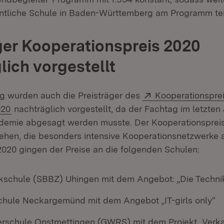
entliche Schule in Baden-Württemberg am Programm te
ger Kooperationspreis 2020
lich vorgestellt
Extern:
g wurden auch die Preisträger des
Kooperationspre
(Öffnet in neuem Fenster)
020
nachträglich vorgestellt, da der Fachtag im letzten
emie abgesagt werden musste. Der Kooperationspreis 
iehen, die besonders intensive Kooperationsnetzwerke
2020 gingen der Preise an die folgenden Schulen:
eckschule (SBBZ) Uhingen mit dem Angebot: „Die Techni
schule Neckargemünd mit dem Angebot „IT-girls only“
llerschule Onstmettingen (GWRS) mit dem Projekt „Verk