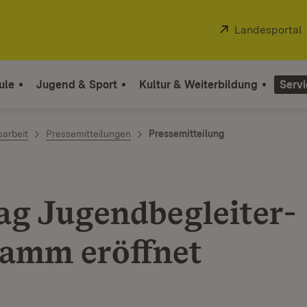
Extern:
Landesportal
ule
Jugend & Sport
Kultur & Weiterbildung
Servi
sarbeit
Pressemitteilungen
Pressemitteilung
ag Jugendbegleiter-
amm eröffnet