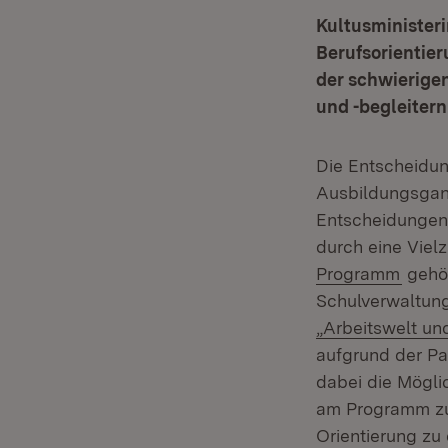
Kultusminister
Berufsorientie
der schwierige
und -begleitern
Die Entscheidun
Ausbildungsgan
Entscheidungen,
durch eine Viel
(Öffn
Programm
gehör
Schulverwaltun
„Arbeitswelt un
aufgrund der Pa
dabei die Mögli
am Programm zu 
Orientierung zu 