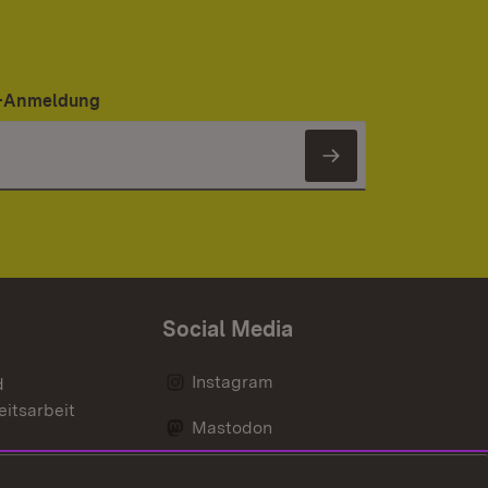
er-Anmeldung
Newsletter 
Social Media
Instagram
d
eitsarbeit
Mastodon
Messenger