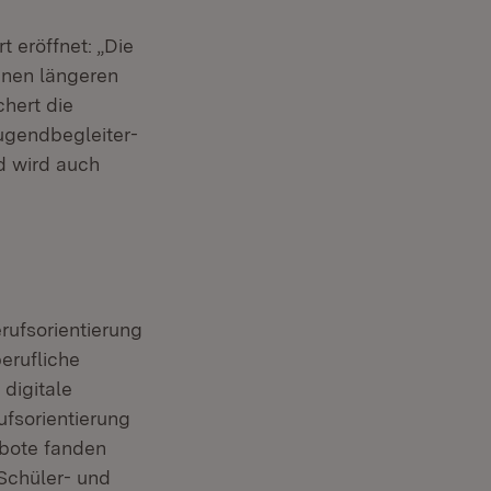
 eröffnet: „Die
inen längeren
chert die
ugendbegleiter-
d wird auch
rufsorientierung
erufliche
digitale
ufsorientierung
ebote fanden
Schüler- und