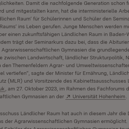
ichkeiten. Damit die nachfolgende Generation schon fr
d und mitgestalten kann, hat die interministerielle Arb
dlichen Raum‘ für Schülerinnen und Schüler den Semina
Raums‘ ins Leben gerufen. Junge Menschen werden moti
über einen zukunftsfähigen Ländlichen Raum in Baden
udem trägt der Seminarkurs dazu bei, dass die Abiturie
r Agrarwissenschaftlichen Gymnasien die grundlegend
wischen Landwirtschaft, ländlicher Strukturpolitik, N
n den Themenfeldern Agrar- und Umweltwissenschaften
el vertiefen“, sagte der Minister für Ernährung, Ländl
utz (MLR) und Vorsitzende des Kabinettsausschusses 
uk
, am 27. Oktober 2023, im Rahmen des Fachforums d
Extern:
(
aftlichen Gymnasien an der
Universität Hohenheim
.
sschuss Ländlicher Raum hat auch in diesem Jahr die
s der Agrarwissenschaftlichen Gymnasien ermöglicht.
d Schüler der Agrarwissenschaftlichen Gymnasien tau