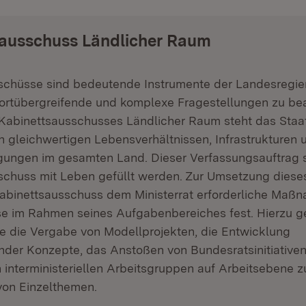
sausschuss Ländlicher Raum
schüsse sind bedeutende Instrumente der Landesregie
sortübergreifende und komplexe Fragestellungen zu bea
Kabinettsausschusses Ländlicher Raum steht das Staat
 gleichwertigen Lebensverhältnissen, Infrastrukturen 
gungen im gesamten Land. Dieser Verfassungsauftrag s
schuss mit Leben gefüllt werden. Zur Umsetzung dieses
Kabinettsausschuss dem Ministerrat erforderliche Maß
ese im Rahmen seines Aufgabenbereiches fest. Hierzu 
e die Vergabe von Modellprojekten, die Entwicklung
nder Konzepte, das Anstoßen von Bundesratsinitiative
 interministeriellen Arbeitsgruppen auf Arbeitsebene z
von Einzelthemen.