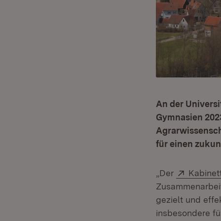
An der Univers
Gymnasien 2023
Agrarwissensch
für einen zuku
Extern:
„Der
Kabinet
Zusammenarbeit
gezielt und eff
insbesondere fü