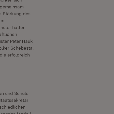
e gemeinsam
ie Stärkung des
en
hüler hatten
ftlichen
ister Peter Hauk
olker Schebesta,
die erfolgreich
nen und Schüler
Staatssekretär
schiedlichen
eisendes Modell