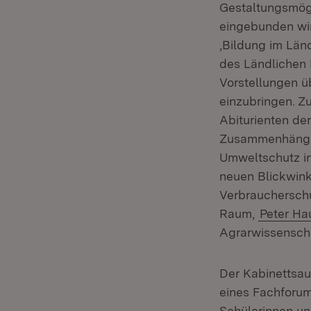
Gestaltungsmögl
eingebunden wir
‚Bildung im Län
des Ländlichen 
Vorstellungen 
einzubringen. Z
Abiturienten de
Zusammenhänge z
Umweltschutz i
neuen Blickwink
Verbrauchersch
Raum,
Peter Ha
Agrarwissensch
Der Kabinettsau
eines Fachforum
Schülerinnen un