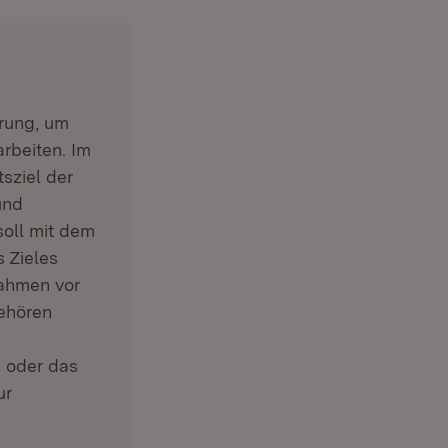
rung, um
rbeiten. Im
sziel der
und
oll mit dem
 Zieles
nahmen vor
gehören
n oder das
ur