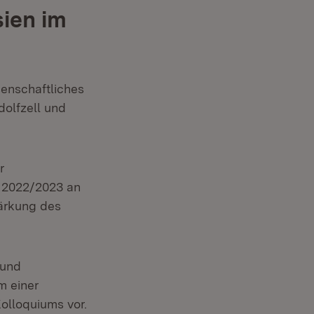
ien im
senschaftliches
dolfzell und
r
r 2022/2023 an
ärkung des
 und
m einer
olloquiums vor.