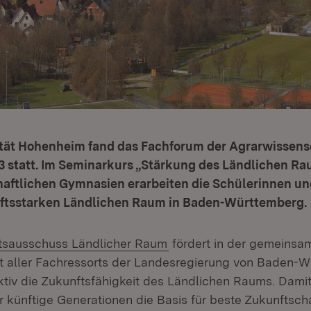
ität Hohenheim fand das Fachforum der Agrarwissens
 statt. Im Seminarkurs „Stärkung des Ländlichen Ra
aftlichen Gymnasien erarbeiten die Schülerinnen un
nftsstarken Ländlichen Raum in Baden-Württemberg.
(Öffnet in neuem Fenster
tsausschuss Ländlicher Raum
fördert in der gemeinsa
 aller Fachressorts der Landesregierung von Baden-
ektiv die Zukunftsfähigkeit des Ländlichen Raums. Damit
r künftige Generationen die Basis für beste Zukunftsc