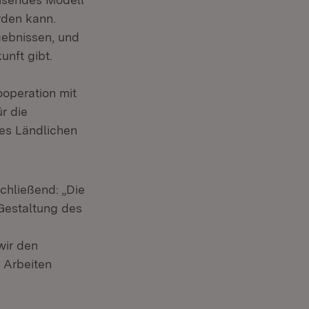
rden kann.
gebnissen, und
unft gibt.
ooperation mit
r die
des Ländlichen
chließend: „Die
 Gestaltung des
wir den
 Arbeiten