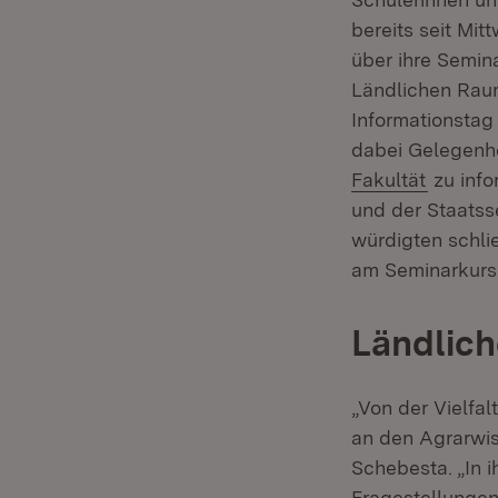
bereits seit M
über ihre Semina
Ländlichen Raum
Informationstag
dabei Gelegenhe
(Öffnet
Fakultät
zu info
und der Staatss
würdigten schlie
am Seminarkurs
Ländlich
„Von der Vielfa
an den Agrarwis
Schebesta. „In 
Fragestellungen