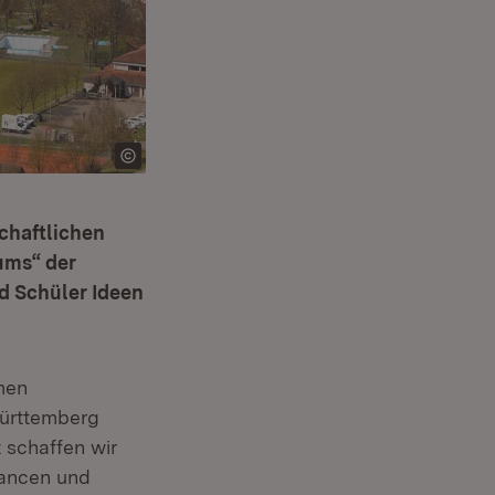
chaftlichen
ums“ der
d Schüler Ideen
)
men
Württemberg
 schaffen wir
hancen und