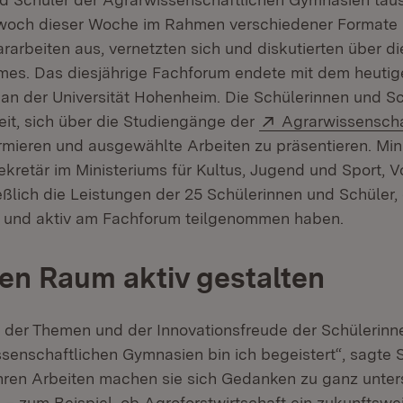
ittwoch dieser Woche im Rahmen verschiedener Format
rarbeiten aus, vernetzten sich und diskutierten über d
es. Das diesjährige Fachforum endete mit dem heutig
 an der Universität Hohenheim. Die Schülerinnen und Sc
Extern:
it, sich über die Studiengänge der
Agrarwissenscha
 in neuem Fenster)
rmieren und ausgewählte Arbeiten zu präsentieren. Min
ekretär im Ministeriums für Kultus, Jugend und Sport, V
ßlich die Leistungen der 25 Schülerinnen und Schüler, 
 und aktiv am Fachforum teilgenommen haben.
en Raum aktiv gestalten
lt der Themen und der Innovationsfreude der Schülerin
senschaftlichen Gymnasien bin ich begeistert“, sagte 
ihren Arbeiten machen sie sich Gedanken zu ganz unter
 – zum Beispiel, ob Agroforstwirtschaft ein zukunftsw