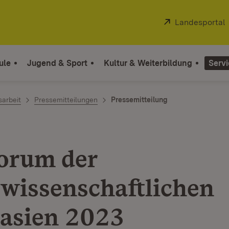
Extern:
Landesportal
ule
Jugend & Sport
Kultur & Weiterbildung
Servi
sarbeit
Pressemitteilungen
Pressemitteilung
orum der
wissenschaftlichen
asien 2023