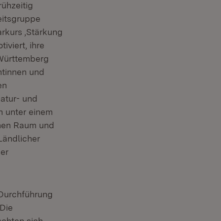
ühzeitig
eitsgruppe
rkurs ‚Stärkung
viert, ihre
-Württemberg
ntinnen und
en
atur- und
 unter einem
ichen Raum und
Ländlicher
er
Öffnet in neuem Fenster)
 Durchführung
 Die
schten sich