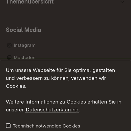
Themenübersicht
Social Media
Instagram
Mastodon
Um unsere Webseite für Sie optimal gestalten
Messenger
und verbessern zu können, verwenden wir
Social Wall
Cookies.
Youtube
Weitere Informationen zu Cookies erhalten Sie in
unserer
Datenschutzerklärung
.
Zum 
Datenschutz
Barrierefreiheit
Technisch notwendige Cookies
Kontakt
Impressum