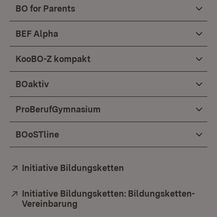
BO for Parents
BEF Alpha
KooBO-Z kompakt
BOaktiv
ProBerufGymnasium
BOoSTline
Extern:
Initiative Bildungsketten
(Öffnet in neuem Fenst
Extern:
Initiative Bildungsketten: Bildungsketten-
Vereinbarung
(Öffnet in neuem Fenster)