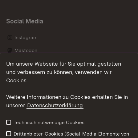
Social Media
Instagram
Mastodon
Um unsere Webseite für Sie optimal gestalten
Messenger
und verbessern zu können, verwenden wir
Social Wall
Cookies.
Youtube
Weitere Informationen zu Cookies erhalten Sie in
unserer
Datenschutzerklärung
.
Zum 
Datenschutz
Barrierefreiheit
Technisch notwendige Cookies
Kontakt
Impressum
Drittanbieter-Cookies (Social-Media-Elemente von
Cookies