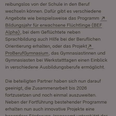
reibungslos von der Schule in den Beruf
wechseln können. Dafür gibt es verschiedene
Exte
Angebote wie beispielsweise das Programm
Bildungsjahr für erwachsene Flüchtlinge (BEF
(Öffnet in neuem Fenster)
Alpha)
, bei dem Geflüchtete neben
Sprachbildung auch Hilfe bei der Beruflichen
Extern:
Orientierung erhalten, oder das Projekt
(Öffnet in neuem Fenster)
ProBerufGymnasium
, das Gymnasiastinnen und
Gymnasiasten bei Werkstatttagen einen Einblick
in verschiedene Ausbildungsberufe ermöglicht.
Die beteiligten Partner haben sich nun darauf
geeinigt, die Zusammenarbeit bis 2026
fortzusetzen und noch einmal auszuweiten.
Neben der Fortführung bestehender Programme
erhalten nun auch innovative Projekte eine
besondere Förderung. Insgesamt unterstützt der