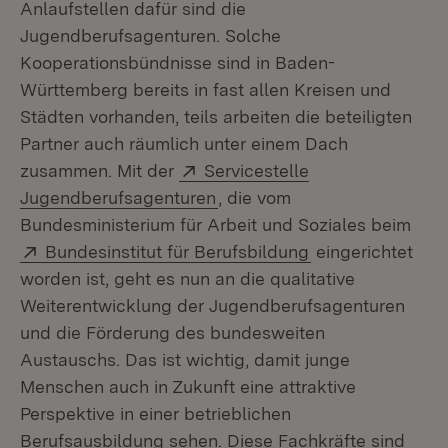
Anlaufstellen dafür sind die
Jugendberufsagenturen. Solche
Kooperationsbündnisse sind in Baden-
Württemberg bereits in fast allen Kreisen und
Städten vorhanden, teils arbeiten die beteiligten
Partner auch räumlich unter einem Dach
Extern:
zusammen. Mit der
Servicestelle
(Öffnet in neuem Fenster)
Jugendberufsagenturen
, die vom
Bundesministerium für Arbeit und Soziales beim
Extern:
(Öffnet in neuem
Bundesinstitut für Berufsbildung
eingerichtet
worden ist, geht es nun an die qualitative
Weiterentwicklung der Jugendberufsagenturen
und die Förderung des bundesweiten
Austauschs. Das ist wichtig, damit junge
Menschen auch in Zukunft eine attraktive
Perspektive in einer betrieblichen
Berufsausbildung sehen. Diese Fachkräfte sind