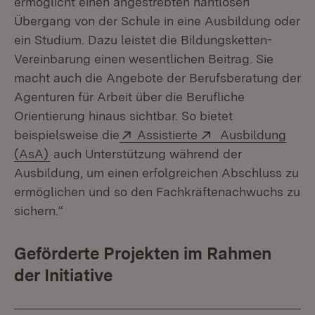
ermöglicht einen angestrebten nahtlosen
Übergang von der Schule in eine Ausbildung oder
ein Studium. Dazu leistet die Bildungsketten-
Vereinbarung einen wesentlichen Beitrag. Sie
macht auch die Angebote der Berufsberatung der
Agenturen für Arbeit über die Berufliche
Orientierung hinaus sichtbar. So bietet
Extern:
(Öffnet in neuem Fe
Extern:
beispielsweise die
Assistierte
Ausbildung
(Öffnet in neuem Fenster)
(AsA)
auch Unterstützung während der
Ausbildung, um einen erfolgreichen Abschluss zu
ermöglichen und so den Fachkräftenachwuchs zu
sichern.“
Geförderte Projekten im Rahmen
der Initiative