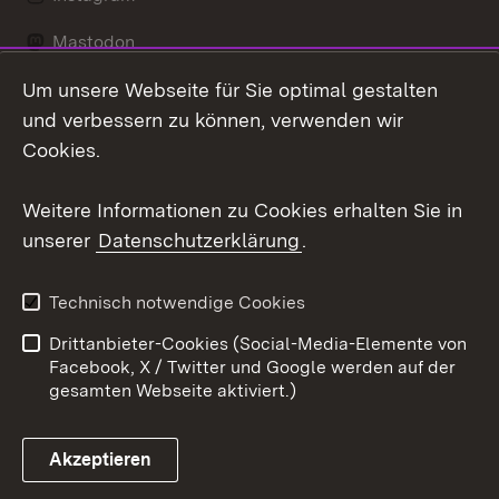
Mastodon
Um unsere Webseite für Sie optimal gestalten
Messenger
und verbessern zu können, verwenden wir
Social Wall
Cookies.
Youtube
Weitere Informationen zu Cookies erhalten Sie in
unserer
Datenschutzerklärung
.
Zum 
Datenschutz
Barrierefreiheit
Technisch notwendige Cookies
Kontakt
Impressum
Drittanbieter-Cookies (Social-Media-Elemente von
Cookies
Facebook, X / Twitter und Google werden auf der
gesamten Webseite aktiviert.)
Akzeptieren
Link zum Landesportal