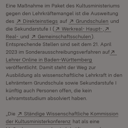
Eine Maßnahme im Paket des Kultusministeriums
gegen den Lehrkräftemangel ist die Ausweitung
Extern:
(Öffnet in neuem Fenster)
Extern:
(Öffnet 
des
Direkteinstiegs
auf
Grundschulen
und
Extern:
(Öffnet in
Extern:
die Sekundarstufe I (
Werkreal- Haupt-
,
(Öffnet in neuem Fenster)
Extern:
(Öffnet in neue
Real-
und
Gemeinschaftsschulen
).
Entsprechende Stellen sind seit dem 21. April
Exte
2023 im Sonderausschreibungsverfahren auf
(Öffnet in neue
Lehrer Online in Baden-Württemberg
veröffentlicht. Damit steht der Weg zur
Ausbildung als wissenschaftliche Lehrkraft in den
Lehrämtern Grundschule sowie Sekundarstufe I
künftig auch Personen offen, die kein
Lehramtsstudium absolviert haben.
Extern:
„Die
Ständige Wissenschaftliche Kommission
(Öffnet in neuem Fenste
der Kultusministerkonferenz
hat als eine