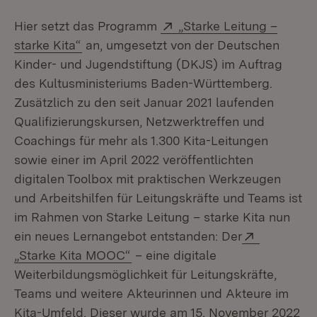
Extern:
Hier setzt das Programm
„Starke Leitung –
(Öffnet in neuem Fenster)
starke Kita“
an, umgesetzt von der Deutschen
Kinder- und Jugendstiftung (DKJS) im Auftrag
des Kultusministeriums Baden-Württemberg.
Zusätzlich zu den seit Januar 2021 laufenden
Qualifizierungskursen, Netzwerktreffen und
Coachings für mehr als 1.300 Kita-Leitungen
sowie einer im April 2022 veröffentlichten
digitalen Toolbox mit praktischen Werkzeugen
und Arbeitshilfen für Leitungskräfte und Teams ist
im Rahmen von Starke Leitung – starke Kita nun
Extern:
ein neues Lernangebot entstanden: Der
(Öffnet in neuem Fenster)
„Starke Kita MOOC“
– eine digitale
Weiterbildungsmöglichkeit für Leitungskräfte,
Teams und weitere Akteurinnen und Akteure im
Kita-Umfeld. Dieser wurde am 15. November 2022