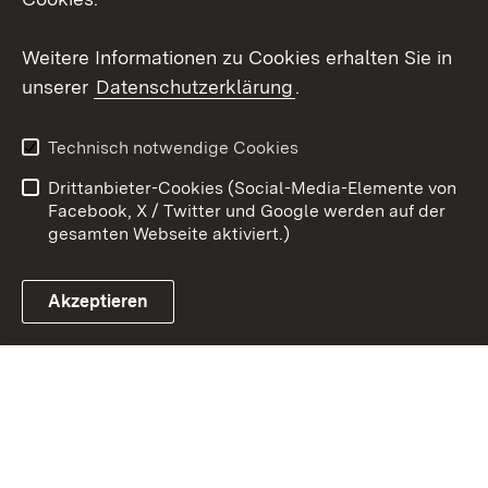
Youtube
Weitere Informationen zu Cookies erhalten Sie in
unserer
Datenschutzerklärung
.
Zum 
Datenschutz
Barrierefreiheit
Technisch notwendige Cookies
Kontakt
Impressum
Drittanbieter-Cookies (Social-Media-Elemente von
Cookies
Facebook, X / Twitter und Google werden auf der
gesamten Webseite aktiviert.)
Akzeptieren
Link zum Landesportal