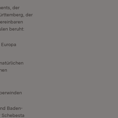
ents, der
ürttemberg, der
vereinbaren
ulen beruht:
n Europa
natürlichen
ehen
überwinden
 und Baden-
r Schebesta