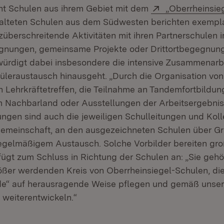
Extern:
ht Schulen aus ihrem Gebiet mit dem
„Oberrheinsie
alteten Schulen aus dem Südwesten berichten exempla
überschreitende Aktivitäten mit ihren Partnerschulen 
nungen, gemeinsame Projekte oder Drittortbegegnung
würdigt dabei insbesondere die intensive Zusammenarbe
üleraustausch hinausgeht. „Durch die Organisation von
 Lehrkräftetreffen, die Teilnahme an Tandemfortbildun
m Nachbarland oder Ausstellungen der Arbeitsergebnis
gen sind auch die jeweiligen Schulleitungen und Kolle
emeinschaft, an den ausgezeichneten Schulen über G
regelmäßigem Austausch. Solche Vorbilder bereiten gro
ügt zum Schluss in Richtung der Schulen an: „Sie gehö
ßer werdenden Kreis von Oberrheinsiegel-Schulen, die d
de“ auf herausragende Weise pflegen und gemäß unser
‘ weiterentwickeln.“