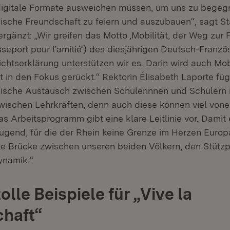
digitale Formate ausweichen müssen, um uns zu begegn
ische Freundschaft zu feiern und auszubauen“, sagt St
gänzt: „Wir greifen das Motto ‚Mobilität, der Weg zur 
asseport pour l’amitié‘) des diesjährigen Deutsch-Franz
ichtserklärung unterstützen wir es. Darin wird auch Mob
 in den Fokus gerückt.“ Rektorin Élisabeth Laporte füg
ische Austausch zwischen Schülerinnen und Schülern i
wischen Lehrkräften, denn auch diese können viel vone
„Das Arbeitsprogramm gibt eine klare Leitlinie vor. Damit
Jugend, für die der Rhein keine Grenze im Herzen Europ
ine Brücke zwischen unseren beiden Völkern, den Stützp
ynamik.“
olle Beispiele für „Vive la
haft“