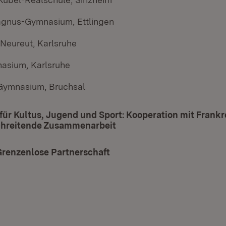
gnus-Gymnasium, Ettlingen
eureut, Karlsruhe
asium, Karlsruhe
Gymnasium, Bruchsal
für Kultus, Jugend und Sport: Kooperation mit Frankr
hreitende Zusammenarbeit
(Öffnet in neuem Fenster)
 Grenzenlose Partnerschaft
(Öffnet in neuem Fenster)