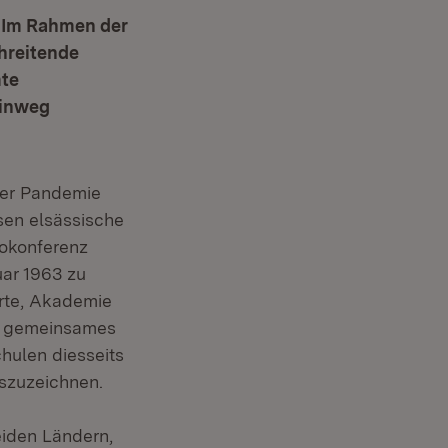
t. Im Rahmen der
hreitende
mte
hinweg
 der Pandemie
sen elsässische
 Fenster)
okonferenz
ar 1963 zu
orte, Akademie
in gemeinsames
hulen diesseits
auszuzeichnen.
eiden Ländern,