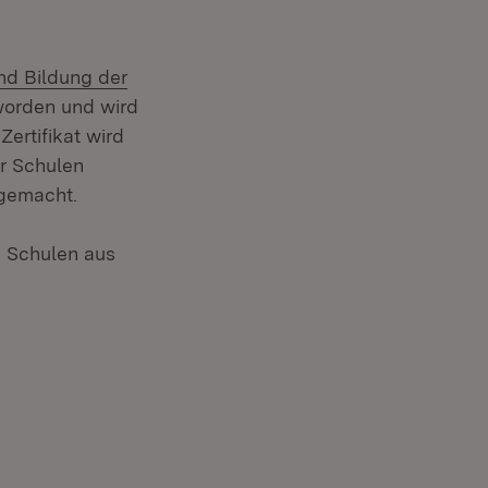
nd Bildung der
euem Fenster)
worden und wird
Zertifikat wird
r Schulen
r gemacht.
e Schulen aus