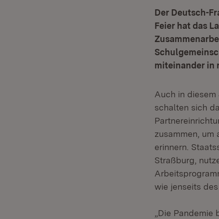
Der Deutsch-Fra
Feier hat das L
Zusammenarbeit
Schulgemeinsch
miteinander in
Auch in diesem 
schalten sich d
Partnereinrich
zusammen, um an
erinnern. Staat
Straßburg, nutz
Arbeitsprogramm
wie jenseits des
„Die Pandemie b