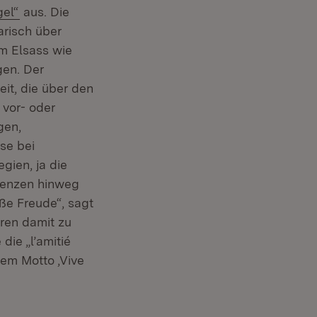
(Öffnet in neuem Fenster)
gel“
aus. Die
risch über
im Elsass wie
en. Der
it, die über den
 vor- oder
gen,
se bei
gien, ja die
renzen hinweg
ße Freude“, sagt
ren damit zu
ie „l’amitié
em Motto ‚Vive