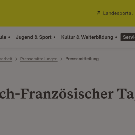
Extern:
Landesportal
ule
Jugend & Sport
Kultur & Weiterbildung
Servi
sarbeit
Pressemitteilungen
Pressemitteilung
ch-Französischer Ta