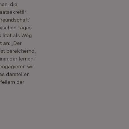
en, die
aatsekretär
Freundschaft‘
ösischen Tages
ilität als Weg
t an: „Der
st bereichernd,
inander lernen."
 engagieren wir
as darstellen
feilern der