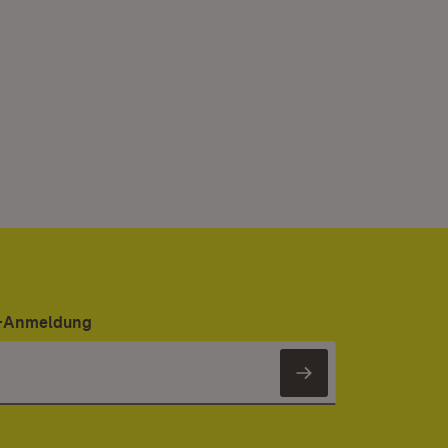
er-Anmeldung
Newsletter 