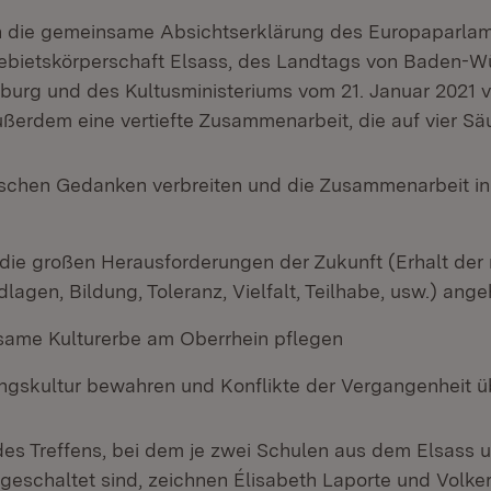
n die gemeinsame Absichtserklärung des Europaparlam
bietskörperschaft Elsass, des Landtags von Baden-W
urg und des Kultusministeriums vom 21. Januar 2021 
ußerdem eine vertiefte Zusammenarbeit, die auf vier Sä
schen Gedanken verbreiten und die Zusammenarbeit i
ie großen Herausforderungen der Zukunft (Erhalt der 
agen, Bildung, Toleranz, Vielfalt, Teilhabe, usw.) ang
ame Kulturerbe am Oberrhein pflegen
ungskultur bewahren und Konflikte der Vergangenheit 
 des Treffens, bei dem je zwei Schulen aus dem Elsass
eschaltet sind, zeichnen Élisabeth Laporte und Volke