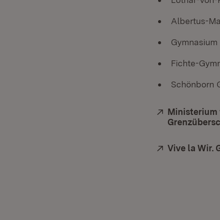
Albertus-Ma
Gymnasium N
Fichte-Gymn
Schönborn 
Extern:
Ministerium 
Grenzübersc
Extern:
Vive la Wir.