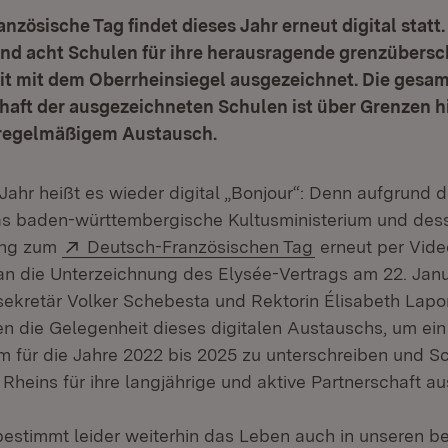
nzösische Tag findet dieses Jahr erneut digital stat
and acht Schulen für ihre herausragende grenzübersc
 mit dem Oberrheinsiegel ausgezeichnet. Die gesa
aft der ausgezeichneten Schulen ist über Grenzen 
 regelmäßigem Austausch.
Jahr heißt es wieder digital „Bonjour“: Denn aufgrund
as baden-württembergische Kultusministerium und des
Extern:
(Öffnet in neuem
tung zum
Deutsch-Französischen Tag
erneut per Vide
 die Unterzeichnung des Elysée-Vertrags am 22. Janu
ssekretär Volker Schebesta und Rektorin Élisabeth Lap
en die Gelegenheit dieses digitalen Austauschs, um e
 für die Jahre 2022 bis 2025 zu unterschreiben und Sc
 Rheins für ihre langjährige und aktive Partnerschaft 
estimmt leider weiterhin das Leben auch in unseren b