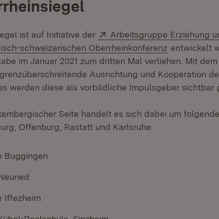
rheinsiegel
Extern:
gel ist auf Initiative der
Arbeitsgruppe Erziehung u
(Öffnet in n
isch-schweizerischen Oberrheinkonferenz
entwickelt 
gabe im Januar 2021 zum dritten Mal verliehen. Mit dem 
 grenzüberschreitende Ausrichtung und Kooperation de
es werden diese als vorbildliche Impulsgeber sichtba
embergischer Seite handelt es sich dabei um folgend
rg, Offenburg, Rastatt und Karlsruhe:
e Buggingen
Neuried
 Iffezheim
Kübel-Realschule, Sinzheim