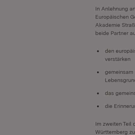
In Anlehnung a
Europäischen Ge
Akademie Straßb
beide Partner a
den europäi
verstärken
gemeinsam d
Lebensgrundl
das gemeins
die Erinner
Im zweiten Teil
Württemberg zug