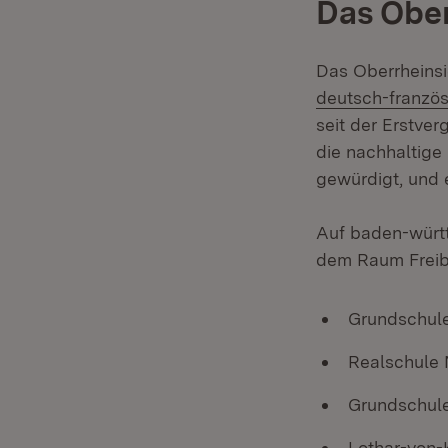
Das Ober
Das Oberrheinsie
deutsch-französ
seit der Erstver
die nachhaltige
gewürdigt, und 
Auf baden-württ
dem Raum Freibu
Grundschul
Realschule 
Grundschule
Lothar-von-