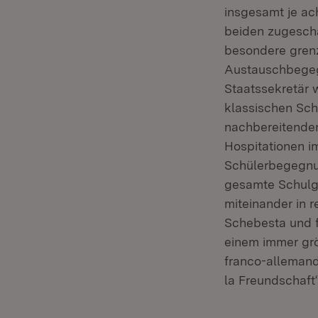
insgesamt je ac
beiden zugesch
besondere grenz
Austauschbegeg
Staatssekretär 
klassischen Sch
nachbereitenden
Hospitationen i
Schülerbegegnun
gesamte Schulg
miteinander in 
Schebesta und f
einem immer grö
franco-alleman
la Freundschaft