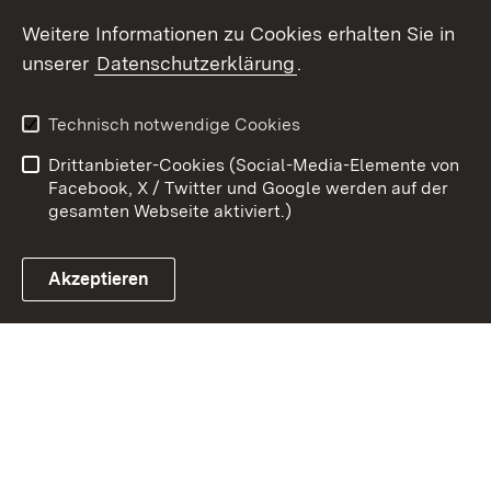
Youtube
Weitere Informationen zu Cookies erhalten Sie in
unserer
Datenschutzerklärung
.
Zum 
Datenschutz
Barrierefreiheit
Technisch notwendige Cookies
Kontakt
Impressum
Drittanbieter-Cookies (Social-Media-Elemente von
Cookies
Facebook, X / Twitter und Google werden auf der
gesamten Webseite aktiviert.)
Akzeptieren
Link zum Landesportal