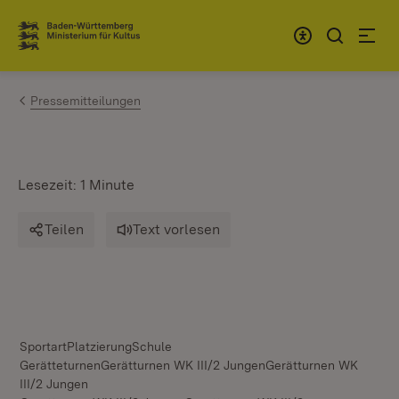
Zum Inhalt springen
Link zur Startseite
Pressemitteilungen
Lesezeit: 1 Minute
Teilen
Text vorlesen
SportartPlatzierungSchule
GerätteturnenGerätturnen WK III/2 JungenGerätturnen WK
III/2 Jungen