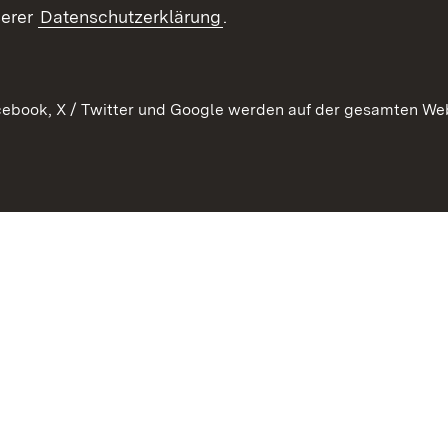
Publikatio
serer
Datenschutzerklärung
.
WATT
ebook, X / Twitter und Google werden auf der gesamten Webs
Datenschutz
Bar