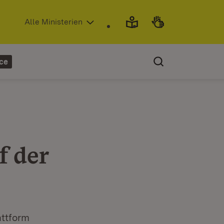
(Öffnet in neuem Fenster)
Alle Ministerien
ce
f der
attform