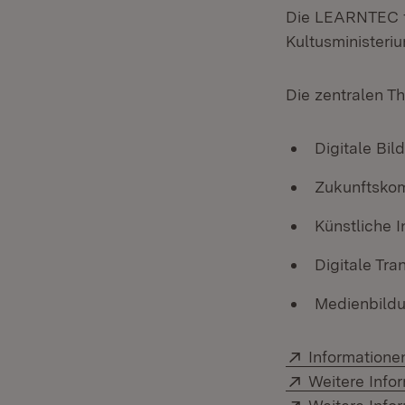
Die LEARNTEC fi
Kultusministeriu
Die zentralen T
Digitale B
Zukunftsko
Künstliche I
Digitale Tra
Medienbild
Extern:
Information
Extern:
Weitere Inf
Extern: