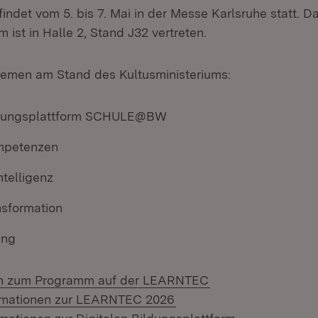
ndet vom 5. bis 7. Mai in der Messe Karlsruhe statt. D
m ist in Halle 2, Stand J32 vertreten.
hemen am Stand des Kultusministeriums:
ildungsplattform SCHULE@BW
mpetenzen
ntelligenz
nsformation
ung
(Öffnet in neuem F
en zum Programm auf der LEARNTEC
(Öffnet in neuem Fenster
ormationen zur LEARNTEC 2026
(Öffnet in ne