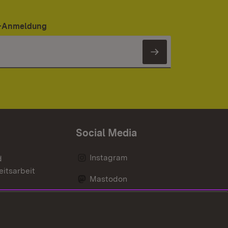
er-Anmeldung
Newsletter 
Social Media
Instagram
d
eitsarbeit
Mastodon
Messenger
Social Wall