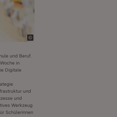
hule und Beruf.
r Woche in
e Digitale
rategie
frastruktur und
ozesse und
ktives Werkzeug
für Schülerinnen