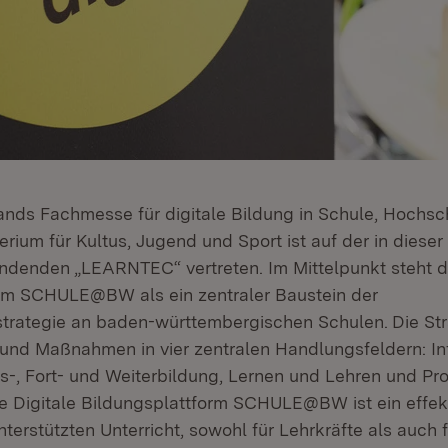
lands Fachmesse für digitale Bildung in Schule, Hochsc
rium für Kultus, Jugend und Sport ist auf der in diese
findenden „LEARNTEC“ vertreten. Im Mittelpunkt steht di
rm SCHULE@BW als ein zentraler Baustein der
sstrategie an baden-württembergischen Schulen.
Die St
e und Maßnahmen in vier zentralen Handlungsfeldern: In
s-, Fort- und Weiterbildung, Lernen und Lehren und Pr
ie Digitale Bildungsplattform SCHULE@BW ist ein effe
unterstützten Unterricht, sowohl für Lehrkräfte als auch 