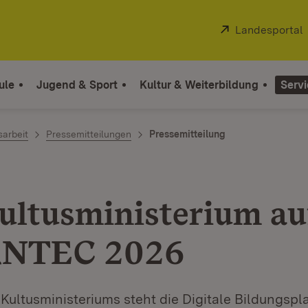
Extern:
Landesportal
ule
Jugend & Sport
Kultur & Weiterbildung
Servi
sarbeit
Pressemitteilungen
Pressemitteilung
ultusministerium au
NTEC 2026
ultusministeriums steht die Digitale Bildungspl