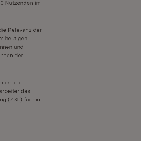
000 Nutzenden im
die Relevanz der
im heutigen
rinnen und
ancen der
hemen im
arbeiter des
ng (ZSL) für ein