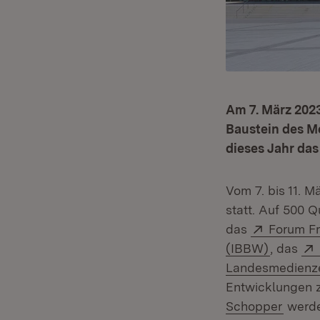
Am 7. März 2023
Baustein des M
dieses Jahr da
Vom 7. bis 11. 
statt. Auf 500 
Extern:
das
Forum Fr
(Öffnet 
(IBBW)
, das
Landesmedienz
Entwicklungen z
Schopper
werde