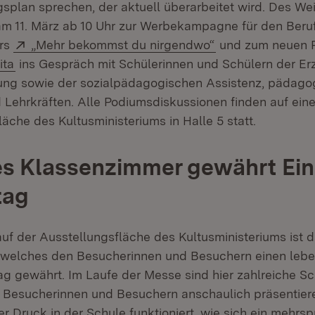
gsplan sprechen, der aktuell überarbeitet wird. Des We
am 11. März ab 10 Uhr zur Werbekampagne für den Beruf
Extern:
(Öffnet in neuem 
ers
„Mehr bekommst du nirgendwo“
und zum neuen 
ita
ins Gespräch mit Schülerinnen und Schülern der Er
ung sowie der sozialpädagogischen Assistenz, pädago
 Lehrkräften. Alle Podiumsdiskussionen finden auf ein
äche des Kultusministeriums in Halle 5 statt.
s Klassenzimmer gewährt Einb
tag
uf der Ausstellungsfläche des Kultusministeriums ist 
 welches den Besucherinnen und Besuchern einen lebe
tag gewährt. Im Laufe der Messe sind hier zahlreiche S
 Besucherinnen und Besuchern anschaulich präsentier
r Druck in der Schule funktioniert, wie sich ein mehrs