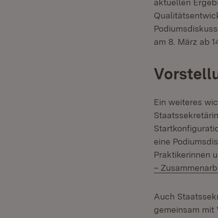
aktuellen Erge
Qualitätsentwic
Podiumsdiskus
am 8. März ab 14
Vorstell
Ein weiteres wi
Staatssekretärin
Startkonfigurat
eine Podiumsdis
Praktikerinnen 
– Zusammenarbei
Auch Staatssekr
gemeinsam mit V