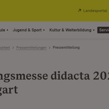
Extern:
Landesportal
ule
Jugend & Sport
Kultur & Weiterbildung
Servi
sarbeit
Pressemitteilungen
Pressemitteilung
ngsmesse didacta 20
gart