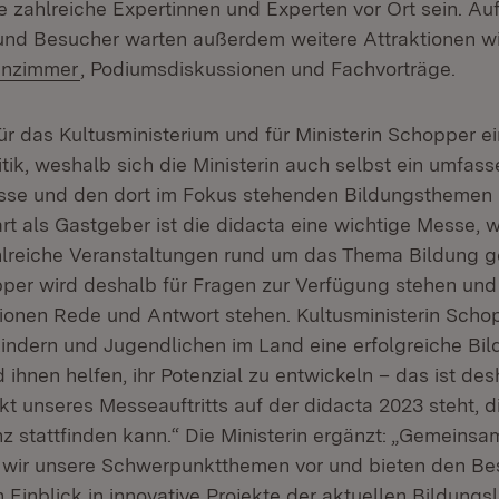
 zahlreiche Expertinnen und Experten vor Ort sein. Auf
und Besucher warten außerdem weitere Attraktionen w
(Öffnet in neuem Fenster)
enzimmer
, Podiumsdiskussionen und Fachvorträge.
für das Kultusministerium und für Ministerin Schopper e
tik, weshalb sich die Ministerin auch selbst ein umfas
sse und den dort im Fokus stehenden Bildungsthemen
rt als Gastgeber ist die didacta eine wichtige Messe, 
reiche Veranstaltungen rund um das Thema Bildung ge
pper wird deshalb für Fragen zur Verfügung stehen und
onen Rede und Antwort stehen. Kultusministerin Schop
indern und Jugendlichen im Land eine erfolgreiche Bil
ihnen helfen, ihr Potenzial zu entwickeln – das ist des
kt unseres Messeauftritts auf der didacta 2023 steht, d
nz stattfinden kann.“ Die Ministerin ergänzt: „Gemeinsa
n wir unsere Schwerpunktthemen vor und bieten den B
Einblick in innovative Projekte der aktuellen Bildungs