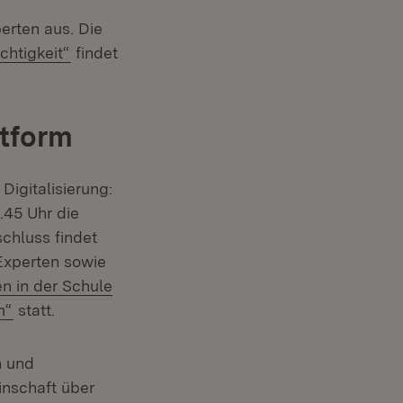
ter)
erten aus. Die
(Öffnet in neuem Fenster)
chtigkeit“
findet
ttform
Digitalisierung:
.45 Uhr die
neuem Fenster)
chluss findet
Experten sowie
n in der Schule
(Öffnet in neuem Fenster)
m“
statt.
n und
inschaft über