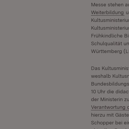
Messe stehen 
(Ö
Weiterbildung
u
Kultusministeri
Kultusministeri
Frühkindliche Bi
Schulqualität 
Württemberg (LM
Das Kultusminis
weshalb Kultusm
Bundesbildungsm
10 Uhr die dida
der Ministerin
Verantwortung 
hierzu mit Gäste
Schopper bei ei