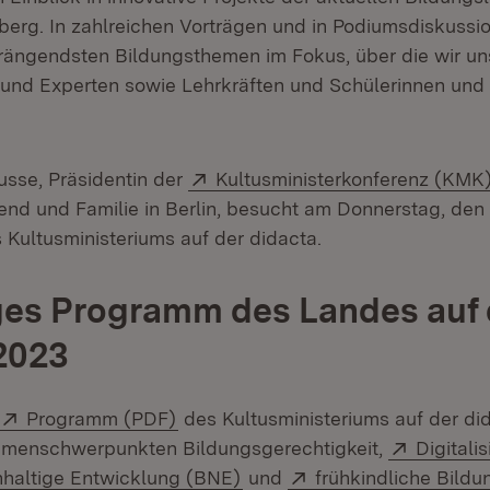
rg. In zahlreichen Vorträgen und in Podiumsdiskussi
rängendsten Bildungsthemen im Fokus, über die wir u
 und Experten sowie Lehrkräften und Schülerinnen und
Extern:
usse, Präsidentin der
Kultusministerkonferenz (KMK
gend und Familie in Berlin, besucht am Donnerstag, den
Kultusministeriums auf der didacta.
iges Programm des Landes auf 
2023
Extern:
(Öffnet in neuem Fenster)
Programm (PDF)
des Kultusministeriums auf der di
Extern:
hemenschwerpunkten Bildungsgerechtigkeit,
Digitali
(Öffnet in neuem Fenster)
Extern:
hhaltige Entwicklung (BNE)
und
frühkindliche Bildu