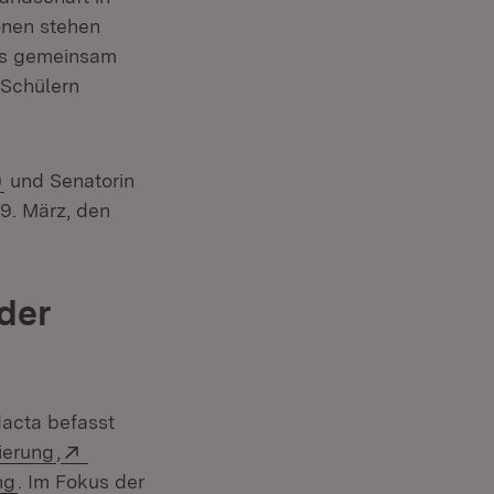
onen stehen
ns gemeinsam
 Schülern
(Öffnet in neuem Fenster)
)
und Senatorin
 9. März, den
der
dacta befasst
(Öffnet in neuem Fenster)
Extern:
sierung
,
(Öffnet in neuem Fenster)
ng
. Im Fokus der