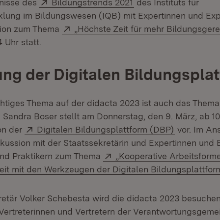
Extern:
(Öffnet in neuem Fens
bnisse des
Bildungstrends 2021
des Instituts für
klung im Bildungswesen (IQB) mit Expertinnen und Exp
Extern:
sion zum Thema
„Höchste Zeit für mehr Bildungsgere
 Uhr statt.
ung der Digitalen Bildungspla
chtiges Thema auf der didacta 2023 ist auch das Thema 
 Sandra Boser stellt am Donnerstag, den 9. März, ab 10
Extern:
(Öffnet in 
ion der
Digitalen Bildungsplattform (DBP)
vor. Im Ans
kussion mit der Staatssekretärin und Expertinnen und 
Extern:
und Praktikern zum Thema
„Kooperative Arbeitsforme
t mit den Werkzeugen der Digitalen Bildungsplattfor
etär Volker Schebesta wird die didacta 2023 besuche
ertreterinnen und Vertretern der Verantwortungsgeme