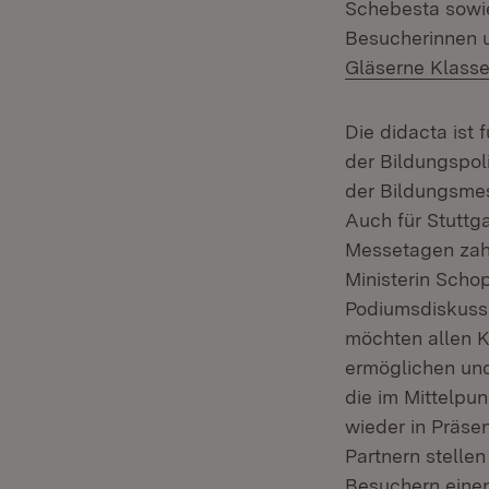
Schebesta sowie
Besucherinnen 
Gläserne Klass
Die didacta ist 
der Bildungspoli
der Bildungsme
Auch für Stuttga
Messetagen zahl
Ministerin Scho
Podiumsdiskussi
möchten allen K
ermöglichen und 
die im Mittelpun
wieder in Präse
Partnern stelle
Besuchern einen 