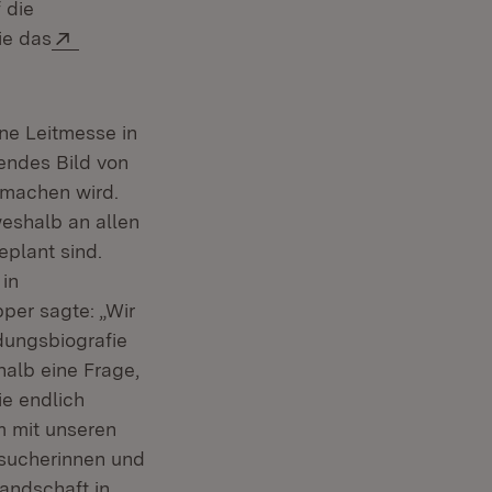
 die
Extern:
ie das
ine Leitmesse in
sendes Bild von
 machen wird.
weshalb an allen
plant sind.
 in
per sagte: „Wir
dungsbiografie
halb eine Frage,
ie endlich
m mit unseren
esucherinnen und
landschaft in