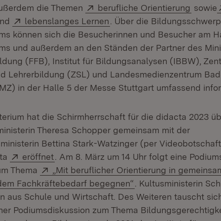
Extern:
(Öffnet
außerdem die Themen
berufliche Orientierung
sowie
ffnet in neuem Fenster)
Extern:
(Öffnet in neuem Fenster)
nd
lebenslanges Lernen
. Über die Bildungsschwer
ums können sich die Besucherinnen und Besucher am 
ums und außerdem an den Ständen der Partner des Mini
ldung (FFB), Institut für Bildungsanalysen (IBBW), Zen
und Lehrerbildung (ZSL) und Landesmedienzentrum Bad
Z) in der Halle 5 der Messe Stuttgart umfassend infor
terium hat die Schirmherrschaft für die didacta 2023 
inisterin Theresa Schopper gemeinsam mit der
inisterin Bettina Stark-Watzinger (per Videobotschaf
Extern:
(Öffnet in neuem Fenster)
cta
eröffnet
. Am 8. März um 14 Uhr folgt eine Podium
Extern:
 zum Thema
„Mit beruflicher Orientierung in gemeinsa
(Öffnet in neuem Fens
dem Fachkräftebedarf begegnen“
. Kultusministerin Sc
n aus Schule und Wirtschaft. Des Weiteren tauscht sich
ner Podiumsdiskussion zum Thema Bildungsgerechtigke