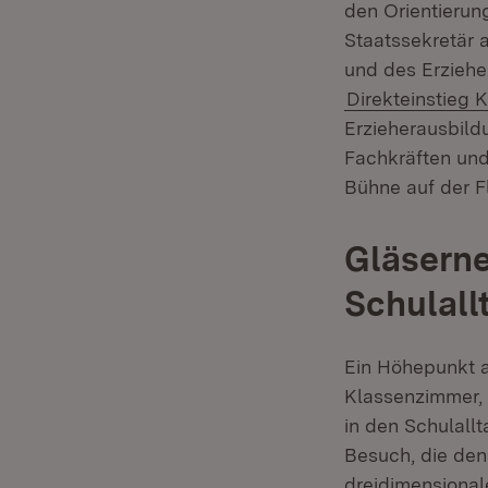
den Orientierun
Staatssekretär 
und des Erzieh
Direkteinstieg K
Erzieherausbild
Fachkräften und
Bühne auf der Fl
Gläserne
Schulall
Ein Höhepunkt a
Klassenzimmer,
in den Schulall
Besuch, die den
dreidimensionale