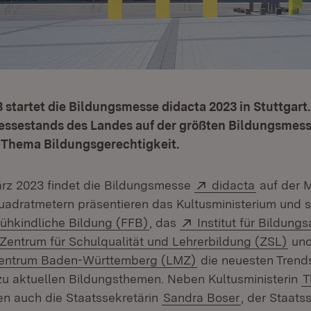
 startet die Bildungsmesse didacta 2023 in Stuttgart.
essestands des Landes auf der größten Bildungsmess
s Thema Bildungsgerechtigkeit.
Extern:
(Öffnet i
März 2023 findet die Bildungsmesse
didacta
auf der M
Quadratmetern präsentieren das Kultusministerium und s
(Öffnet in neuem Fenster)
Extern:
ühkindliche Bildung (FFB)
, das
Institut für Bildung
in neuem Fenster)
Extern:
(Öff
Zentrum für Schulqualität und Lehrerbildung (ZSL)
und
(Öffnet in neuem Fe
entrum Baden-Württemberg (LMZ)
die neuesten Trend
u aktuellen Bildungsthemen. Neben Kultusministerin
T
n auch die Staatssekretärin
Sandra Boser
, der Staats