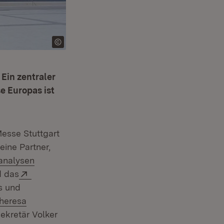
 Ein zentraler
e Europas ist
n neuem Fenster)
esse Stuttgart
eine Partner,
sanalysen
net in neuem Fenster)
Extern:
 das
nster)
s und
heresa
sekretär Volker