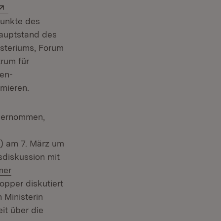
 in neuem Fenster)
Extern:
punkte des
Hauptstand des
steriums, Forum
trum für
en-
mieren.
übernommen,
t) am 7. März um
sdiskussion mit
mer
ter)
hopper diskutiert
 Ministerin
it über die