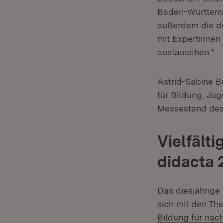
Baden-Württembe
außerdem die d
mit Expertinnen
austauschen.“
Astrid-Sabine B
für Bildung, Ju
Messestand des 
Vielfält
didacta 
Das diesjährige
sich mit den T
Bildung für nac