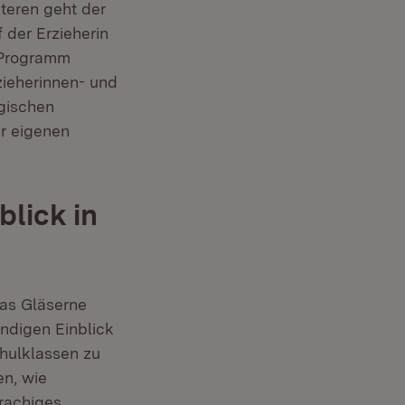
iteren geht der
 der Erzieherin
Fenster)
Programm
zieherinnen- und
gischen
er eigenen
lick in
das Gläserne
ndigen Einblick
chulklassen zu
en, wie
prachiges