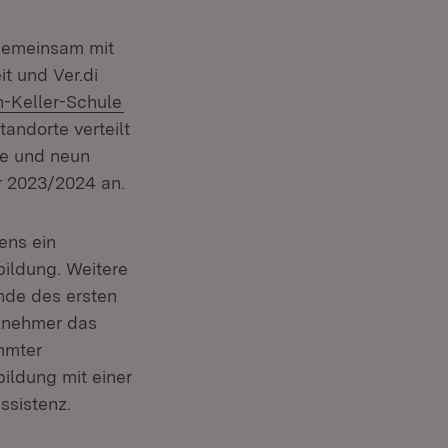
gemeinsam mit
t und Ver.di
n:
(Öffnet in neuem Fenster)
-Keller-Schule
andorte verteilt
he und neun
r 2023/2024 an.
ens ein
ildung. Weitere
Ende des ersten
ilnehmer das
immter
ildung mit einer
ssistenz.