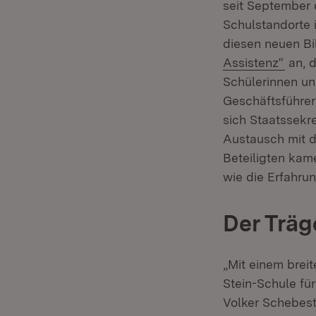
seit September 
Schulstandorte 
diesen neuen B
(Öffn
Assistenz“
an, d
Schülerinnen un
Geschäftsführer
sich Staatssekr
Austausch mit 
Beteiligten kam
wie die Erfahru
Der Träg
„Mit einem brei
Stein-Schule für
Volker Schebesta