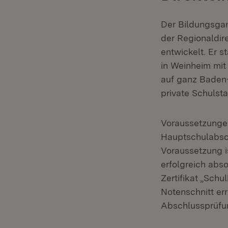
Der Bildungsga
der Regionaldir
entwickelt. Er s
in Weinheim mit
auf ganz Baden
private Schulst
Voraussetzungen
Hauptschulabsch
Voraussetzung i
erfolgreich abs
Zertifikat „Schu
Notenschnitt er
Abschlussprüfun