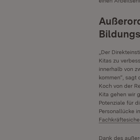
einen Arbeitsen
Außeror
Bildung
„Der Direkteinst
Kitas zu verbess
innerhalb von z
kommen“, sagt d
Koch von der Re
Kita gehen wir 
Potenziale für d
Personallücke in
Fachkräftesich
Dank des außer