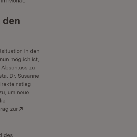
 im Monat.
 den
lsituation in den
nun möglich ist,
n Abschluss zu
sta. Dr. Susanne
irekteinstieg
 zu, um neue
die
Extern:
trag zur
d des