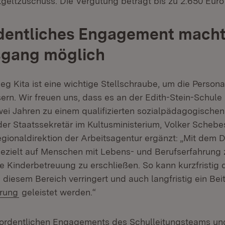
tgeltzuschuss. Die Vergütung beträgt bis zu 2.650 Euro
dentliches Engagement macht
sgang möglich
ieg Kita ist eine wichtige Stellschraube, um die Persona
ern. Wir freuen uns, dass es an der Edith-Stein-Schule 
wei Jahren zu einem qualifizierten sozialpädagogische
er Staatssekretär im Kultusministerium, Volker Schebe
gionaldirektion der Arbeitsagentur ergänzt: „Mit dem D
gezielt auf Menschen mit Lebens- und Berufserfahrung
ie Kinderbetreuung zu erschließen. So kann kurzfristig 
 diesem Bereich verringert und auch langfristig ein Bei
(Öffnet in neuem Fenster)
erung
geleistet werden.“
ordentlichen Engagements des Schulleitungsteams un