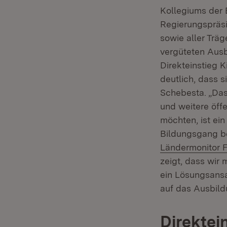
Kollegiums der E
Regierungspräsid
sowie aller Trä
vergüteten Ausb
Direkteinstieg 
deutlich, dass 
Schebesta. „Das
und weitere öff
möchten, ist ei
Bildungsgang be
Ländermonitor F
zeigt, dass wir 
ein Lösungsansa
auf das Ausbild
Direktei