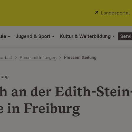
Extern:
Landesportal
ule
Jugend & Sport
Kultur & Weiterbildung
Servi
sarbeit
Pressemitteilungen
Pressemitteilung
dung
h an der Edith-Stein
e in Freiburg