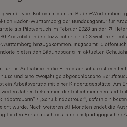
ng wurde vom Kultusministerium Baden-Württemberg 
ektion Baden-Württemberg der Bundesagentur für Arbei
Exter
tartete als Pilotversuch im Februar 2023 an der
Helen
 30 Auszubildenden. Inzwischen sind 23 weitere Schulst
-Württemberg hinzugekommen. Insgesamt 15 öffentlic
andorte bieten den Bildungsgang im aktuellen Schuljah
 für die Aufnahme in die Berufsfachschule ist mindest
luss und eine zweijährige abgeschlossene Berufsausb
st ein Arbeitsvertrag mit einer Kindertagesstätte. Am 
olvierten Jahres bekommen die Teilnehmerinnen und Te
lkindbetreuerin“ / „Schulkindbetreuer“, sofern ein best
reicht wurde. Nach weiteren elf Monaten endet die Ausb
g für den Berufsabschluss zur sozialpädagogischen A