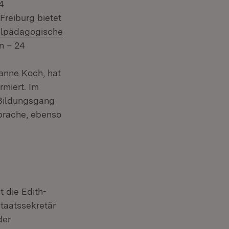
4
Freiburg bietet
ialpädagogische
en – 24
in neuem Fenster)
sanne Koch, hat
rmiert. Im
Bildungsgang
Sprache, ebenso
 die Edith-
Staatssekretär
der