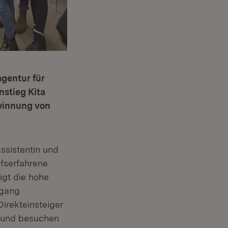
gentur für
nstieg Kita
ewinnung von
ssistentin und
ufserfahrene
igt die hohe
sgang
irekteinsteiger
n und besuchen