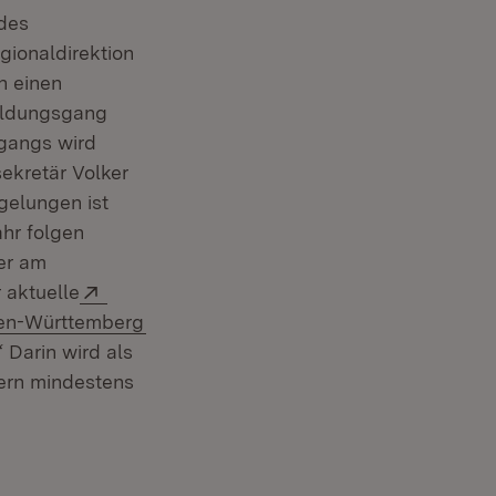
 des
gionaldirektion
n einen
Bildungsgang
sgangs wird
ekretär Volker
gelungen ist
ahr folgen
er am
Extern:
 aktuelle
(Öffnet in neuem Fenster)
aden-Württemberg
 Darin wird als
ern mindestens