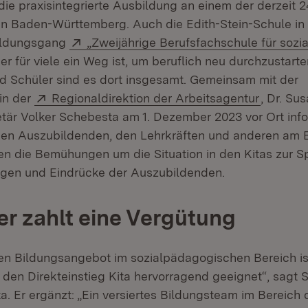
die praxisintegrierte Ausbildung an einem der derzeit 2
in Baden-Württemberg. Auch die Edith-Stein-Schule in 
Extern:
ildungsgang
„Zweijährige Berufsfachschule für soz
et in neuem Fenster)
er für viele ein Weg ist, um beruflich neu durchzustart
d Schüler sind es dort insgesamt. Gemeinsam mit der
Extern:
(Öffnet 
in der
Regionaldirektion der Arbeitsagentur
, Dr. Su
etär Volker Schebesta am 1. Dezember 2023 vor Ort info
den Auszubildenden, den Lehrkräften und anderen am 
en die Bemühungen um die Situation in den Kitas zur 
ngen und Eindrücke der Auszubildenden.
er zahlt eine Vergütung
ten Bildungsangebot im sozialpädagogischen Bereich ist
 den Direkteinstieg Kita hervorragend geeignet“, sagt 
. Er ergänzt: „Ein versiertes Bildungsteam im Bereich 