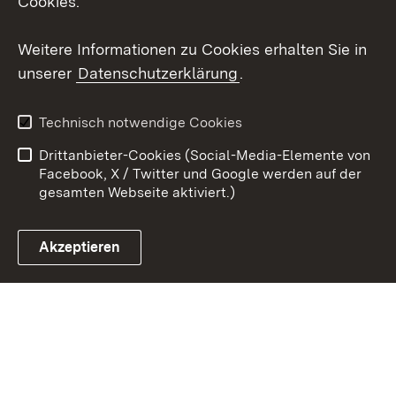
Cookies.
Youtube
Weitere Informationen zu Cookies erhalten Sie in
unserer
Datenschutzerklärung
.
Zum 
Datenschutz
Barrierefreiheit
Technisch notwendige Cookies
Kontakt
Impressum
Drittanbieter-Cookies (Social-Media-Elemente von
Cookies
Facebook, X / Twitter und Google werden auf der
gesamten Webseite aktiviert.)
Akzeptieren
Link zum Landesportal