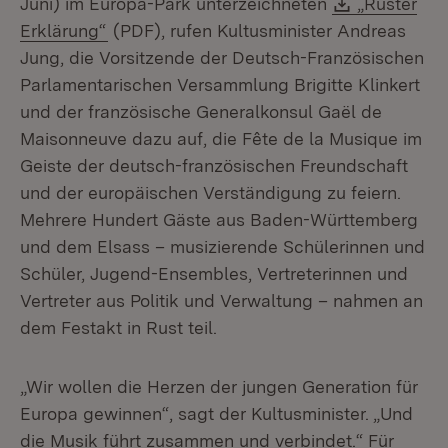
Download:
Juni) im Europa-Park unterzeichneten
„Ruster
(Öffnet in neuem Fenster)
Erklärung“
(PDF), rufen Kultusminister Andreas
Jung, die Vorsitzende der Deutsch-Französischen
Parlamentarischen Versammlung Brigitte Klinkert
und der französische Generalkonsul Gaël de
Maisonneuve dazu auf, die Fête de la Musique im
Geiste der deutsch-französischen Freundschaft
und der europäischen Verständigung zu feiern.
Mehrere Hundert Gäste aus Baden-Württemberg
und dem Elsass – musizierende Schülerinnen und
Schüler, Jugend-Ensembles, Vertreterinnen und
Vertreter aus Politik und Verwaltung – nahmen an
dem Festakt in Rust teil.
„Wir wollen die Herzen der jungen Generation für
Europa gewinnen“, sagt der Kultusminister. „Und
die Musik führt zusammen und verbindet.“ Für