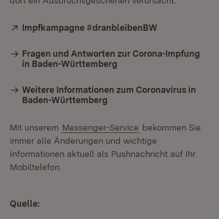
dort ein Ausbruchsgeschehen verursacht.“
Extern:
Impfkampagne #dranbleibenBW
(Öffnet in neu
Fragen und Antworten zur Corona-Impfung
in Baden-Württemberg
Weitere Informationen zum Coronavirus in
Baden-Württemberg
Mit unserem
Messenger-Service
bekommen Sie
immer alle Änderungen und wichtige
Informationen aktuell als Pushnachricht auf Ihr
Mobiltelefon.
Quelle: