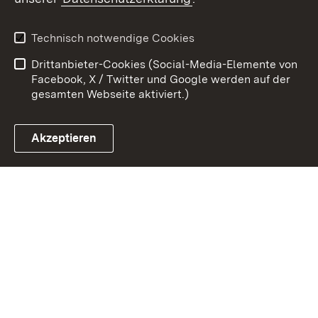
Zum 
Datenschutz
Barrierefreiheit
Technisch notwendige Cookies
Kontakt
Impressum
Drittanbieter-Cookies (Social-Media-Elemente von
Cookies
Facebook, X / Twitter und Google werden auf der
gesamten Webseite aktiviert.)
Akzeptieren
Link zum Landesportal