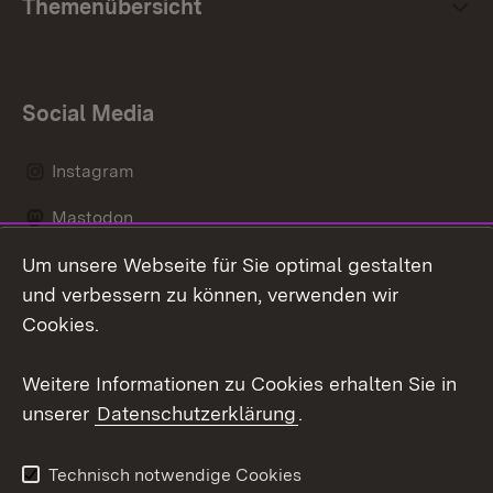
Themenübersicht
Social Media
Instagram
Mastodon
Um unsere Webseite für Sie optimal gestalten
Messenger
und verbessern zu können, verwenden wir
Social Wall
Cookies.
Youtube
Weitere Informationen zu Cookies erhalten Sie in
unserer
Datenschutzerklärung
.
Zum 
Datenschutz
Barrierefreiheit
Technisch notwendige Cookies
Kontakt
Impressum