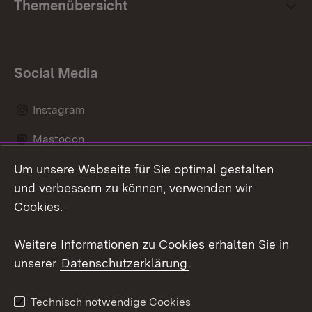
Themenübersicht
Social Media
Instagram
Mastodon
Um unsere Webseite für Sie optimal gestalten
Messenger
und verbessern zu können, verwenden wir
Social Wall
Cookies.
Youtube
Weitere Informationen zu Cookies erhalten Sie in
unserer
Datenschutzerklärung
.
Zum 
Datenschutz
Barrierefreiheit
Technisch notwendige Cookies
Kontakt
Impressum