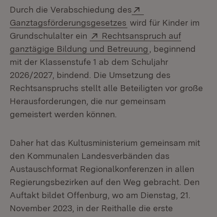
Extern:
Durch die Verabschiedung des
(Öffnet in neuem Fenst
Ganztagsförderungsgesetzes
wird für Kinder im
Extern:
Grundschulalter ein
Rechtsanspruch auf
(Öffnet in neuem
ganztägige Bildung und Betreuung
, beginnend
mit der Klassenstufe 1 ab dem Schuljahr
2026/2027, bindend. Die Umsetzung des
Rechtsanspruchs stellt alle Beteiligten vor große
Herausforderungen, die nur gemeinsam
gemeistert werden können.
Daher hat das Kultusministerium gemeinsam mit
den Kommunalen Landesverbänden das
Austauschformat Regionalkonferenzen in allen
Regierungsbezirken auf den Weg gebracht. Den
Auftakt bildet Offenburg, wo am Dienstag, 21.
November 2023, in der Reithalle die erste