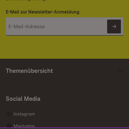
E-Mail zur Newsletter-Anmeldung
News
Themenübersicht
Social Media
Instagram
Mastodon