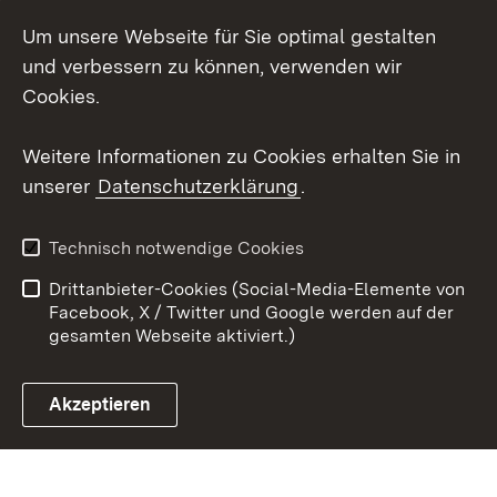
Um unsere Webseite für Sie optimal gestalten
Messenger
und verbessern zu können, verwenden wir
Social Wall
Cookies.
Youtube
Weitere Informationen zu Cookies erhalten Sie in
unserer
Datenschutzerklärung
.
Zum 
Datenschutz
Barrierefreiheit
Technisch notwendige Cookies
Kontakt
Impressum
Drittanbieter-Cookies (Social-Media-Elemente von
Cookies
Facebook, X / Twitter und Google werden auf der
gesamten Webseite aktiviert.)
Akzeptieren
Link zum Landesportal