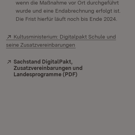
wenn die Maßnahme vor Ort durchgeführt
wurde und eine Endabrechnung erfolgt ist.
Die Frist hierfür läuft noch bis Ende 2024.
Extern:
Kultusministerium: Digitalpakt Schule und
(Öffnet in neuem Fenste
seine Zusatzvereinbarungen
Extern:
Sachstand DigitalPakt,
Zusatzvereinbarungen und
Landesprogramme (PDF)
(Öffnet in neuem Fenst