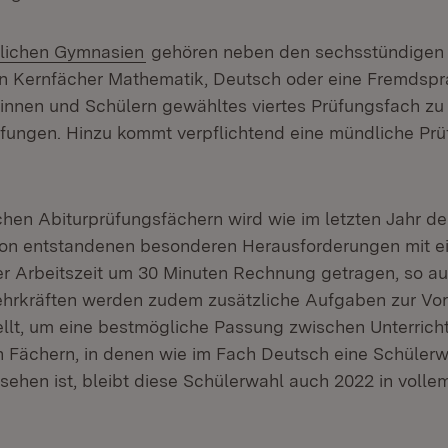
n:
flichen Gymnasien
gehören neben den sechsstündigen P
en Kernfächer Mathematik, Deutsch oder eine Fremdspr
innen und Schülern gewähltes viertes Prüfungsfach zu 
rüfungen. Hinzu kommt verpflichtend eine mündliche Prü
lichen Abiturprüfungsfächern wird wie im letzten Jahr d
on entstandenen besonderen Herausforderungen mit e
r Arbeitszeit um 30 Minuten Rechnung getragen, so a
ehrkräften werden zudem zusätzliche Aufgaben zur Vo
llt, um eine bestmögliche Passung zwischen Unterrich
en Fächern, in denen wie im Fach Deutsch eine Schüler
ehen ist, bleibt diese Schülerwahl auch 2022 in voll