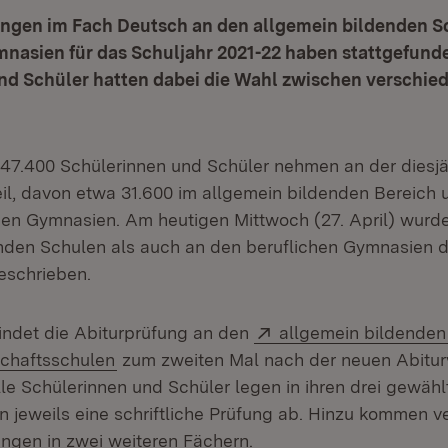
ungen im Fach Deutsch an den allgemein bildenden 
mnasien für das Schuljahr 2021-22 haben stattgefund
nd Schüler hatten dabei die Wahl zwischen verschie
47.400 Schülerinnen und Schüler nehmen an der diesj
eil, davon etwa 31.600 im allgemein bildenden Bereich 
hen Gymnasien. Am heutigen Mittwoch (27. April) wurd
nden Schulen als auch an den beruflichen Gymnasien d
eschrieben.
Extern:
findet die Abiturprüfung an den
allgemein bildende
chaftsschulen
zum zweiten Mal nach der neuen Abitu
lle Schülerinnen und Schüler legen in ihren drei gewähl
n jeweils eine schriftliche Prüfung ab. Hinzu kommen v
ngen in zwei weiteren Fächern.