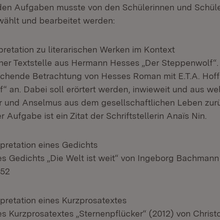
den Aufgaben musste von den Schülerinnen und Schüle
ählt und bearbeitet werden:
pretation zu literarischen Werken im Kontext
einer Textstelle aus Hermann Hesses „Der Steppenwolf“.
eichende Betrachtung von Hesses Roman mit E.T.A. Ho
f“ an. Dabei soll erörtert werden, inwieweit und aus w
er und Anselmus aus dem gesellschaftlichen Leben zur
 Aufgabe ist ein Zitat der Schriftstellerin Anaïs Nin.
rpretation eines Gedichts
des Gedichts „Die Welt ist weit“ von Ingeborg Bachmann
952
rpretation eines Kurzprosatextes
des Kurzprosatextes „Sternenpflücker“ (2012) von Chri