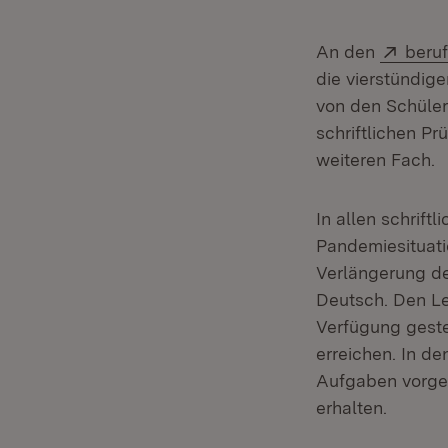
Exter
An den
beru
die vierstündig
von den Schüler
schriftlichen P
weiteren Fach.
In allen schrift
Pandemiesituati
Verlängerung de
Deutsch. Den L
Verfügung geste
erreichen. In d
Aufgaben vorges
erhalten.