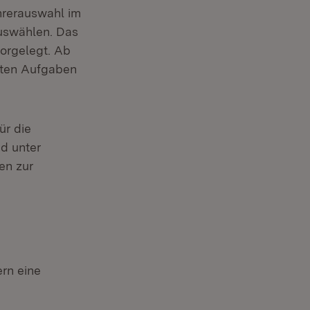
hrerauswahl im
uswählen. Das
orgelegt. Ab
egten Aufgaben
ür die
nd unter
en zur
rn eine