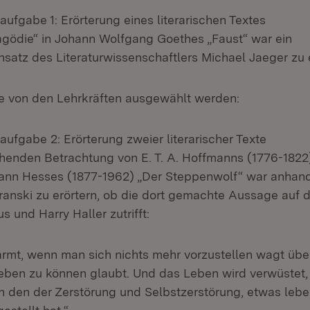
ufgabe 1: Erörterung eines literarischen Textes
agödie“ in Johann Wolfgang Goethes „Faust“ war ein
nsatz des Literaturwissenschaftlers Michael Jaeger zu e
e von den Lehrkräften ausgewählt werden:
ufgabe 2: Erörterung zweier literarischer Texte
ichenden Betrachtung von E. T. A. Hoffmanns (1776-1822
nn Hesses (1877-1962) „Der Steppenwolf“ war anhand 
ranski zu erörtern, ob die dort gemachte Aussage auf 
 und Harry Haller zutrifft:
rmt, wenn man sich nichts mehr vorzustellen wagt über
eben zu können glaubt. Und das Leben wird verwüstet
h den der Zerstörung und Selbstzerstörung, etwas leben