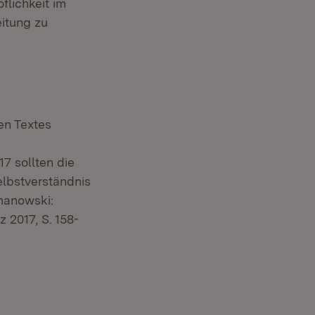
flichkeit im
eitung zu
en Textes
7 sollten die
lbstverständnis
manowski:
 2017, S. 158-