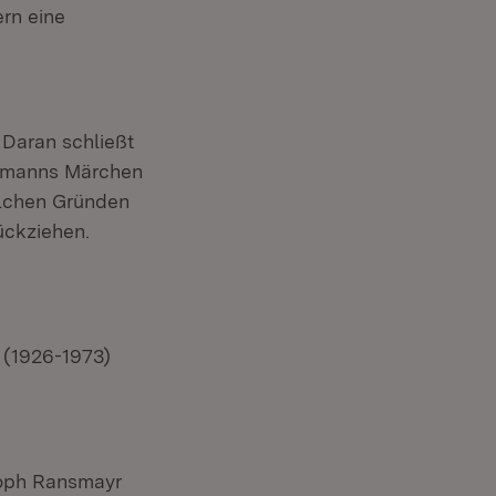
rn eine
 Daran schließt
ffmanns Märchen
elchen Gründen
ückziehen.
 (1926-1973)
stoph Ransmayr