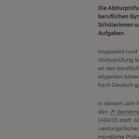
Die Abiturprüf
beruflichen Gy
Schülerinnen u
Aufgaben.
Insgesamt rund 
Abiturprüfung t
an den beruflic
allgemein bilde
Fach Deutsch g
In diesem Jahr 
Extern:
den
Gemeins
(AGVO) statt: A
Leistungsfächer
mündliche Prüfu