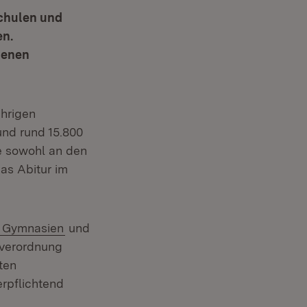
Schulen und
en.
denen
ährigen
und rund 15.800
e sowohl an den
as Abitur im
n Gymnasien
und
rverordnung
ten
erpflichtend