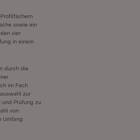
rofilfächern
ache sowie ein
den vier
fung in einem
en durch die
iner
uch im Fach
rauswahl zur
t und Prüfung zu
wahl von
em Umfang