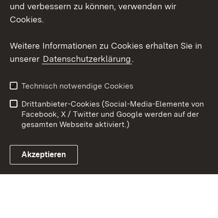
und verbessern zu können, verwenden wir
Social Wall
Cookies.
Youtube
Weitere Informationen zu Cookies erhalten Sie in
unserer
Datenschutzerklärung
.
Zum 
Datenschutz
Barrierefreiheit
Technisch notwendige Cookies
Kontakt
Impressum
Drittanbieter-Cookies (Social-Media-Elemente von
Cookies
Facebook, X / Twitter und Google werden auf der
gesamten Webseite aktiviert.)
Akzeptieren
Link zum Landesportal