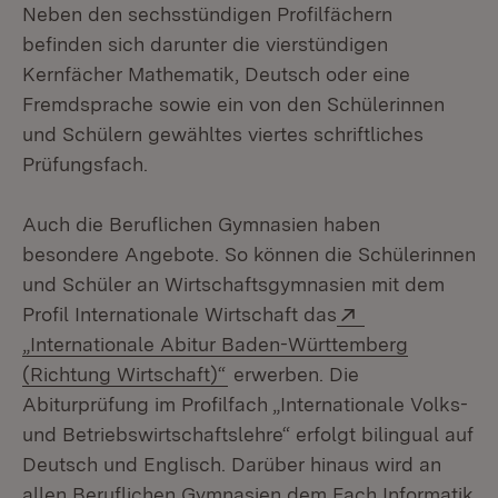
Neben den sechsstündigen Profilfächern
befinden sich darunter die vierstündigen
Kernfächer Mathematik, Deutsch oder eine
Fremdsprache sowie ein von den Schülerinnen
und Schülern gewähltes viertes schriftliches
Prüfungsfach.
Auch die Beruflichen Gymnasien haben
besondere Angebote. So können die Schülerinnen
und Schüler an Wirtschaftsgymnasien mit dem
Extern:
Profil Internationale Wirtschaft das
„Internationale Abitur Baden-Württemberg
(Öffnet in neuem Fenster)
(Richtung Wirtschaft)“
erwerben. Die
Abiturprüfung im Profilfach „Internationale Volks-
und Betriebswirtschaftslehre“ erfolgt bilingual auf
Deutsch und Englisch. Darüber hinaus wird an
allen Beruflichen Gymnasien dem Fach Informatik