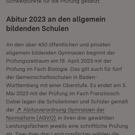
Schwerpunkte für die Prüfung gesetzt.
Abitur 2023 an den allgemein
bildenden Schulen
An den über 450 öffentlichen und privaten
allgemein bildenden Gymnasien beginnt der
Prüfungszeitraum am 19. April 2023 mit der
Prüfung im Fach Biologie. Das gilt auch für fünf
der Gemeinschaftsschulen in Baden-
Württemberg mit einer Oberstufe. Es endet am 5.
Mai 2023 mit der Prüfung im Fach Französisch.
Dabei legen die Schülerinnen und Schüler gemäß
Extern:
der
Abiturverordnung Gymnasien der
(Öffnet in neuem Fenster)
Normalform (AGVO)
in ihren drei gewählten
Leistungsfächern jeweils eine schriftliche Prüfung
ab. Zwei ihrer drei Leistungsfächer wählen die