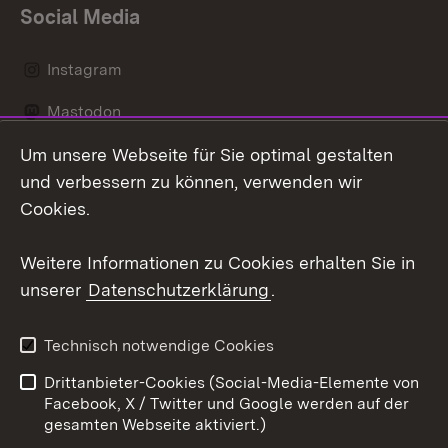
Social Media
Instagram
Mastodon
Um unsere Webseite für Sie optimal gestalten
Messenger
und verbessern zu können, verwenden wir
Social Wall
Cookies.
Youtube
Weitere Informationen zu Cookies erhalten Sie in
unserer
Datenschutzerklärung
.
Zum 
Datenschutz
Barrierefreiheit
Technisch notwendige Cookies
Kontakt
Impressum
Drittanbieter-Cookies (Social-Media-Elemente von
Cookies
Facebook, X / Twitter und Google werden auf der
gesamten Webseite aktiviert.)