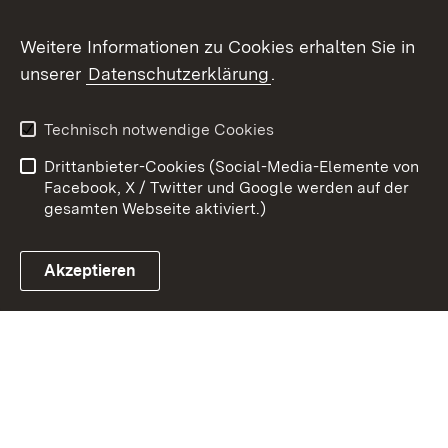
Youtube
Weitere Informationen zu Cookies erhalten Sie in
unserer
Datenschutzerklärung
.
Zum 
Datenschutz
Barrierefreiheit
Technisch notwendige Cookies
Kontakt
Impressum
Drittanbieter-Cookies (Social-Media-Elemente von
Cookies
Facebook, X / Twitter und Google werden auf der
gesamten Webseite aktiviert.)
Akzeptieren
Link zum Landesportal