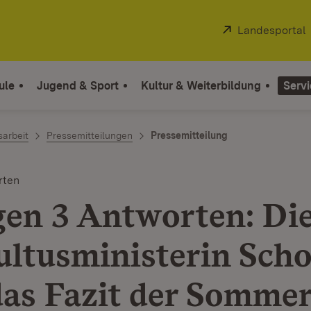
Extern:
Landesportal
ule
Jugend & Sport
Kultur & Weiterbildung
Servi
sarbeit
Pressemitteilungen
Pressemitteilung
rten
gen 3 Antworten: Di
ultusministerin Sch
das Fazit der Somme