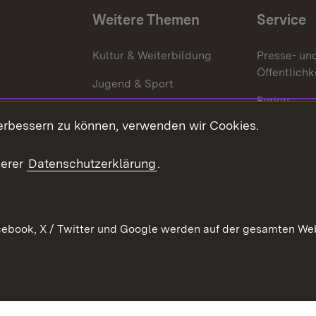
Weitere Themen
Service
g
Kultur & Weiterbildung
Presse- un
Öffentlichk
Jugend & Sport
Ferien
erbessern zu können, verwenden wir Cookies.
Stellen
Publikatio
serer
Datenschutzerklärung
.
WATT
ebook, X / Twitter und Google werden auf der gesamten Webs
Datenschutz
Bar