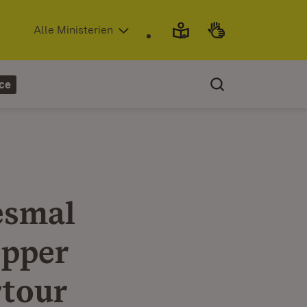
(Öffnet in neuem Fenster)
Alle Ministerien
ce
esmal
opper
rtour