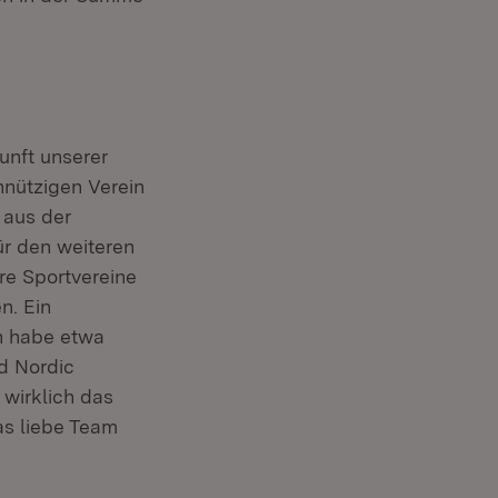
unft unserer
nnützigen Verein
 aus der
ür den weiteren
e Sportvereine
n. Ein
ch habe etwa
d Nordic
wirklich das
as liebe Team