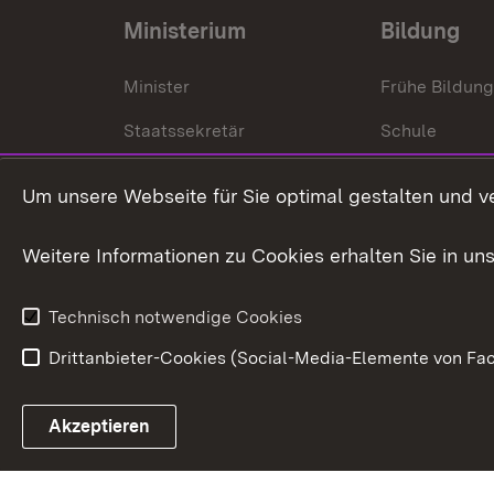
Ministerium
Bildung
Minister
Frühe Bildun
Staatssekretär
Schule
Kultusministerium
Um unsere Webseite für Sie optimal gestalten und v
Kultusverwaltung
Weitere Informationen zu Cookies erhalten Sie in un
Anfahrt und Kontakt
Technisch notwendige Cookies
Drittanbieter-Cookies (Social-Media-Elemente von Fac
Link zum Landesportal
Akzeptieren