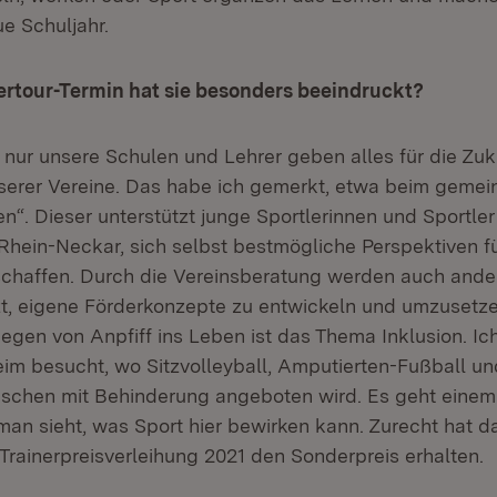
ue Schuljahr.
tour-Termin hat sie besonders beeindruckt?
 nur unsere Schulen und Lehrer geben alles für die Zuk
serer Vereine. Das habe ich gemerkt, etwa beim gemei
en“. Dieser unterstützt junge Sportlerinnen und Sportler
Rhein-Neckar, sich selbst bestmögliche Perspektiven f
haffen. Durch die Vereinsberatung werden auch ander
zt, eigene Förderkonzepte zu entwickeln und umzusetze
egen von Anpfiff ins Leben ist das Thema Inklusion. I
eim besucht, wo Sitzvolleyball, Amputierten-Fußball un
schen mit Behinderung angeboten wird. Es geht einem 
man sieht, was Sport hier bewirken kann. Zurecht hat d
Trainerpreisverleihung 2021 den Sonderpreis erhalten.