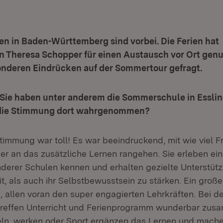
n in Baden-Württemberg sind vorbei. Die Ferien hat
n Theresa Schopper für einen Austausch vor Ort genu
onderen Eindrücken auf der Sommertour gefragt.
 Sie haben unter anderem die Sommerschule in Essli
 die Stimmung dort wahrgenommen?
timmung war toll! Es war beeindruckend, mit wie viel 
der an das zusätzliche Lernen rangehen. Sie erleben ei
nderer Schulen kennen und erhalten gezielte Unterstüt
it, als auch ihr Selbstbewusstsein zu stärken. Ein großer
n, allen voran den super engagierten Lehrkräften. Bei de
reffen Unterricht und Ferienprogramm wunderbar zus
eln, werken oder Sport ergänzen das Lernen und mach