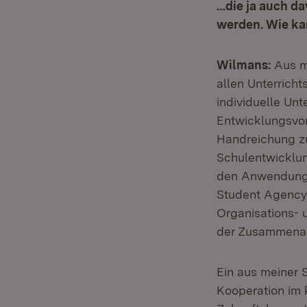
…die ja auch d
werden. Wie ka
Wilmans:
Aus me
allen Unterrich
individuelle Un
Entwicklungsvor
Handreichung zum
Schulentwicklu
den Anwendungs
Student Agency 
Organisations- 
der Zusammenarb
Ein aus meiner 
Kooperation im