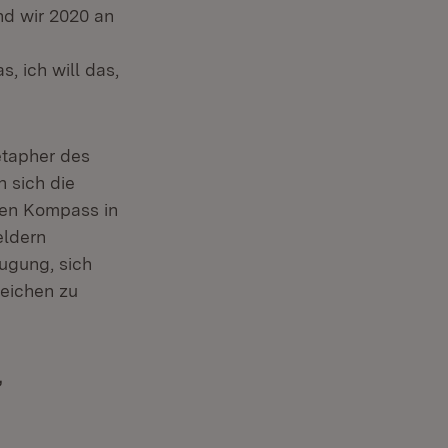
d wir 2020 an
, ich will das,
etapher des
 sich die
nen Kompass in
eldern
ugung, sich
reichen zu
,