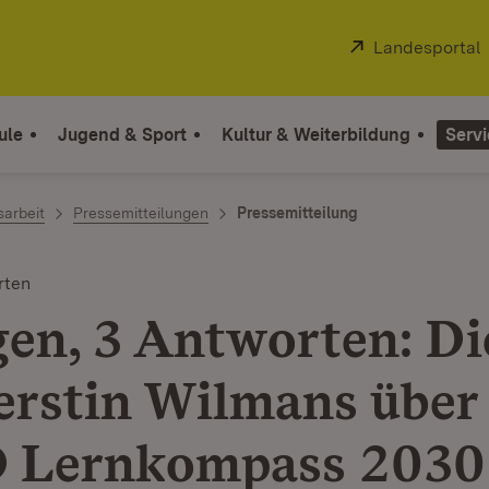
Extern:
Landesportal
ule
Jugend & Sport
Kultur & Weiterbildung
Servi
sarbeit
Pressemitteilungen
Pressemitteilung
rten
gen, 3 Antworten: D
erstin Wilmans über
 Lernkompass 2030