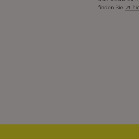
Ex
finden Sie
hi