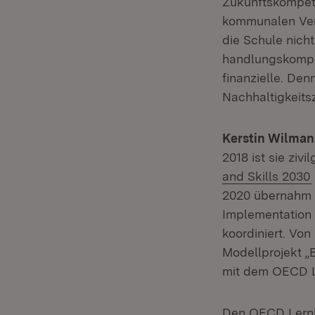
Zukunftskompete
kommunalen Verw
die Schule nich
handlungskompet
finanzielle. Den
Nachhaltigkeitsz
Kerstin Wilman
2018 ist sie ziv
and Skills 2030
2020 übernahm 
Implementation 
koordiniert. Von
Modellprojekt „
mit dem OECD L
Den OECD Lernk