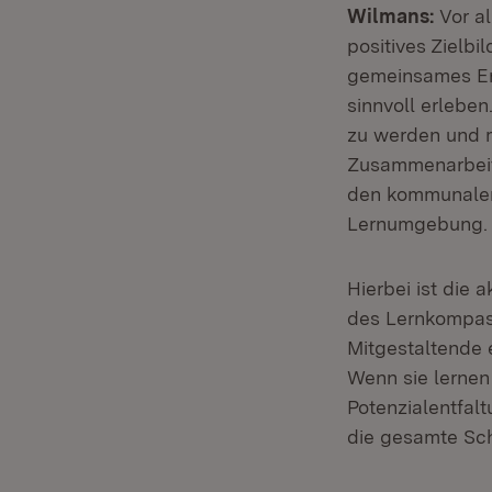
Wilmans:
Vor al
positives Zielbi
gemeinsames Ent
sinnvoll erleben
zu werden und m
Zusammenarbeit 
den kommunalen 
Lernumgebung
Hierbei ist die 
des Lernkompass
Mitgestaltende 
Wenn sie lernen
Potenzialentfalt
die gesamte Sch