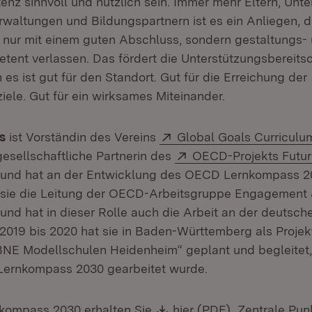
nz sinnvoll und nützlich sein. Immer mehr Eltern, Unt
altungen und Bildungspartnern ist es ein Anliegen, 
t nur mit einem guten Abschluss, sondern gestaltungs-
ent verlassen. Das fördert die Unterstützungsbereitsc
n es ist gut für den Standort. Gut für die Erreichung der
iele. Gut für ein wirksames Miteinander.
Extern:
s
ist Vorständin des Vereins
Global Goals Curriculu
Extern:
ilgesellschaftliche Partnerin des
OECD-Projekts Futur
(Öffnet in neuem Fenster)
und hat an der Entwicklung des OECD Lernkompass 20
sie die Leitung der OECD-Arbeitsgruppe Engagement
und hat in dieser Rolle auch die Arbeit an der deutsc
 2019 bis 2020 hat sie in Baden-Württemberg als Projek
BNE Modellschulen Heidenheim“ geplant und begleitet
ernkompass 2030 gearbeitet wurde.
Download:
(Öffnet in ne
ompass 2030 erhalten Sie
hier (PDF).
Zentrale Pun