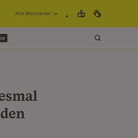
(Öffnet in neuem Fenster)
Alle Ministerien
ce
iesmal
 den