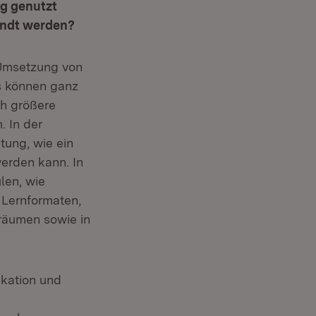
ag genutzt
andt werden?
 Umsetzung von
as können ganz
ch größere
 In der
itung, wie ein
erden kann. In
len, wie
 Lernformaten,
nräumen sowie in
ikation und