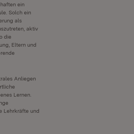
haften ein
le. Solch ein
erung als
szutreten, aktiv
o die
ung, Eltern und
erende
trales Anliegen
tliche
genes Lernen.
ange
ie Lehrkräfte und