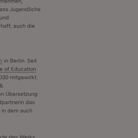
ernehmen,
dass Jugendliche
 und
haft, auch die
(Öffnet in neuem Fenster)
m
in Berlin. Seit
e of Education
30 mitgewirkt.
 &
hen Übersetzung
tpartnerin das
, in dem auch
uem Fenster)
kte des Werks