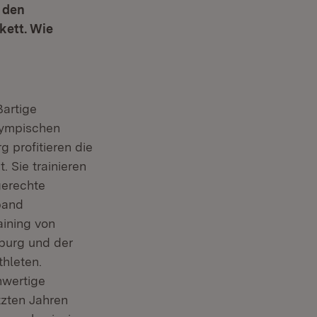
 den
kett. Wie
ßartige
lympischen
g profitieren die
 Sie trainieren
gerechte
band
aining von
iburg und der
hleten.
hwertige
tzten Jahren