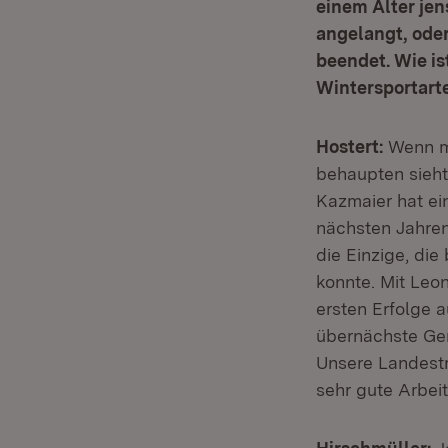
einem Alter jen
angelangt, oder
beendet. Wie i
Wintersportarte
Hostert:
Wenn ma
behaupten sieht
Kazmaier hat ein
nächsten Jahren
die Einzige, di
konnte. Mit Leo
ersten Erfolge a
übernächste Gen
Unsere Landestr
sehr gute Arbei