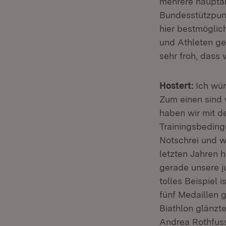
mehrere hauptamt
Bundesstützpunk
hier bestmöglic
und Athleten ge
sehr froh, dass
Hostert:
Ich wür
Zum einen sind 
haben wir mit d
Trainingsbeding
Notschrei und w
letzten Jahren 
gerade unsere j
tolles Beispiel 
fünf Medaillen 
Biathlon glänzt
Andrea Rothfus