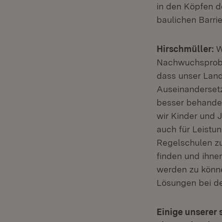
in den Köpfen de
baulichen Barrie
Hirschmüller:
W
Nachwuchsproble
dass unser Land 
Auseinandersetz
besser behandel
wir Kinder und 
auch für Leistu
Regelschulen zu
finden und ihne
werden zu könne
Lösungen bei de
Einige unserer 