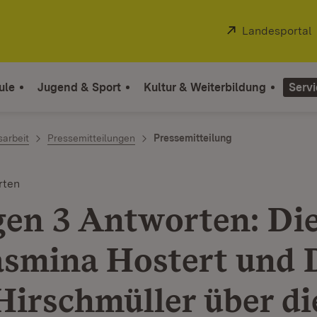
Extern:
Landesportal
ule
Jugend & Sport
Kultur & Weiterbildung
Servi
sarbeit
Pressemitteilungen
Pressemitteilung
rten
gen 3 Antworten: Di
asmina Hostert und 
Hirschmüller über di