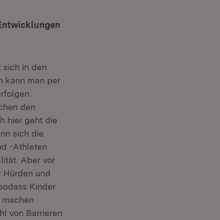
n Entwicklungen
sich in den
en kann man per
rfolgen.
schen den
 hier geht die
n sich die
nd -Athleten
lität. Aber vor
r Hürden und
 sodass Kinder
t machen
l von Barrieren