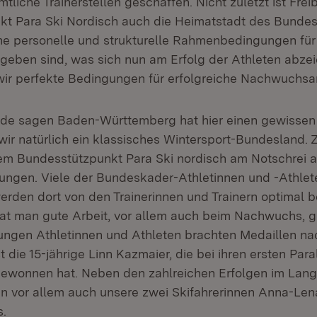
liche Trainerstellen geschaffen. Nicht zuletzt ist Freib
t Para Ski Nordisch auch die Heimatstadt des Bundest
he personelle und strukturelle Rahmenbedingungen für 
geben sind, was sich nun am Erfolg der Athleten abzeic
 wir perfekte Bedingungen für erfolgreiche Nachwuchsa
de sagen Baden-Württemberg hat hier einen gewissen S
wir natürlich ein klassisches Wintersport-Bundesland.
em Bundesstützpunkt Para Ski nordisch am Notschrei a
ungen. Viele der Bundeskader-Athletinnen und -Athlete
erden dort von den Trainerinnen und Trainern optimal be
hat man gute Arbeit, vor allem auch beim Nachwuchs, g
ungen Athletinnen und Athleten brachten Medaillen na
ist die 15-jährige Linn Kazmaier, die bei ihren ersten Par
gewonnen hat. Neben den zahlreichen Erfolgen im Lang
en vor allem auch unsere zwei Skifahrerinnen Anna-Len
s.