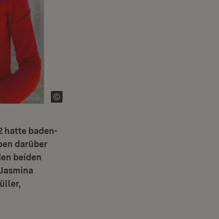
2 hatte baden-
ben darüber
den beiden
 Jasmina
ller,