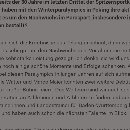
seits der 30 Jahre im letzten Drittel der Spitzensportk
 haben mit den Winterparalympics in Peking ihre akti
st es um den Nachwuchs im Parasport, insbesondere i
n bestellt?
n sich die Ergebnisse aus Peking anschaut, dann wür
 es sehr gut um den Nachwuchs aus. Vor allem die erst 
e sehr starke Leistung gezeigt. Ich denke, sie wird uns
 noch einige schöne Momente und Erfolge schenken. Ab
e bei diesen Paralympics in jungen Jahren auf sich au
nie Walter und Marco Maier konnten zwei weitere Debüt
uf großer Bühne feiern. Des Weiteren sind wir auch sch
eration an Athletinnen und Athleten zu finden und aus
ainerinnen und Landestrainer für Baden-Württemberg le
t und haben auch schon die nächsten Talente im Blick.