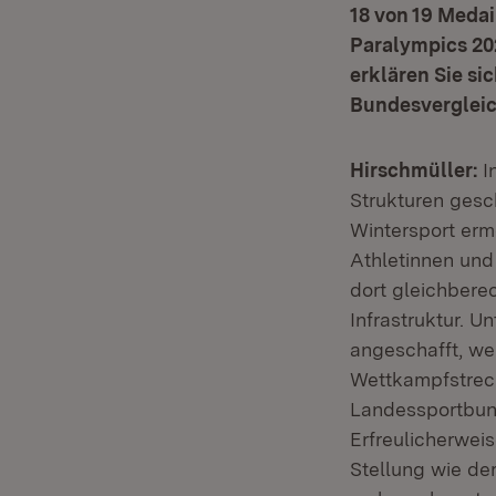
18 von 19 Meda
Paralympics 20
erklären Sie si
Bundesverglei
Hirschmüller:
I
Strukturen gesc
Wintersport ermö
Athletinnen und
dort gleichbere
Infrastruktur. 
angeschafft, wel
Wettkampfstreck
Landessportbund
Erfreulicherwei
Stellung wie de