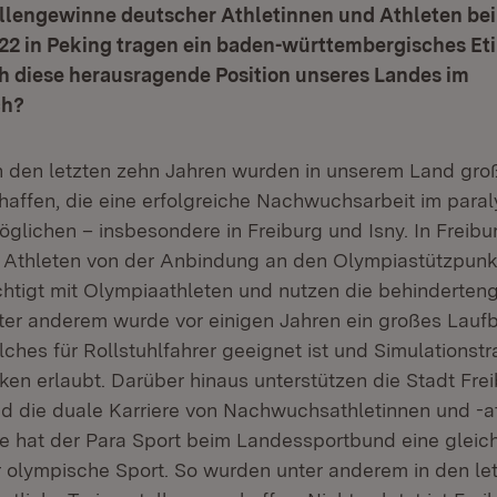
illengewinne deutscher Athletinnen und Athleten bei
22 in Peking tragen ein baden-württembergisches Eti
ch diese herausragende Position unseres Landes im
ch?
n den letzten zehn Jahren wurden in unserem Land gro
haffen, die eine erfolgreiche Nachwuchsarbeit im para
glichen – insbesondere in Freiburg und Isny. In Freibur
 Athleten von der Anbindung an den Olympiastützpunkt.
chtigt mit Olympiaathleten und nutzen die behinderten
Unter anderem wurde vor einigen Jahren ein großes Lauf
ches für Rollstuhlfahrer geeignet ist und Simulationstr
en erlaubt. Darüber hinaus unterstützen die Stadt Fre
 die duale Karriere von Nachwuchsathletinnen und -at
se hat der Para Sport beim Landessportbund eine gleic
r olympische Sport. So wurden unter anderem in den le