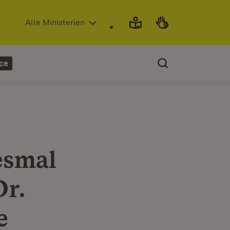
(Öffnet in neuem Fenster)
Alle Ministerien
ce
esmal
Dr.
e