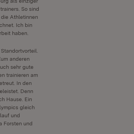
urg als einziger
rainers. So sind
die Athletinnen
hnet. Ich bin
rbeit haben.
tandortvorteil.
 Zum anderen
uch sehr gute
n trainieren am
treut. In den
eleistet. Denn
ch Hause. Ein
alympics gleich
lauf und
a Forsten und