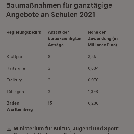
Baumaßnahmen für ganztägige
Angebote an Schulen 2021
Regierungsbezirk
Anzahl der
Höhe der
berücksichtigten
Zuwendung (in
Anträge
Millionen Euro)
Stuttgart
6
3,35
Karlsruhe
3
0,834
Freiburg
3
0,976
Tübingen
3
1,076
Baden-
15
6,236
Württemberg
Download:
Ministerium für Kultus, Jugend und Sport: