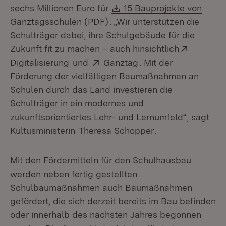
Download:
sechs Millionen Euro für
15 Bauprojekte von
(Öffnet in neuem Fenster)
Ganztagsschulen (PDF)
. „Wir unterstützen die
Schulträger dabei, ihre Schulgebäude für die
Extern:
Zukunft fit zu machen – auch hinsichtlich
(Öffnet in neuem Fenster)
Extern:
(Öffnet in neuem Fen
Digitalisierung
und
Ganztag
. Mit der
Förderung der vielfältigen Baumaßnahmen an
Schulen durch das Land investieren die
Schulträger in ein modernes und
zukunftsorientiertes Lehr- und Lernumfeld“, sagt
Kultusministerin
Theresa Schopper
.
Mit den Fördermitteln für den Schulhausbau
werden neben fertig gestellten
Schulbaumaßnahmen auch Baumaßnahmen
gefördert, die sich derzeit bereits im Bau befinden
oder innerhalb des nächsten Jahres begonnen