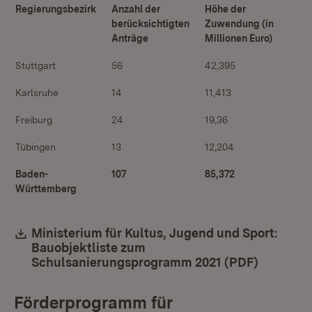
Regierungsbezirk
Anzahl der
Höhe der
berücksichtigten
Zuwendung (in
Anträge
Millionen Euro)
Stuttgart
56
42,395
Karlsruhe
14
11,413
Freiburg
24
19,36
Tübingen
13
12,204
Baden-
107
85,372
Württemberg
Download:
Ministerium für Kultus, Jugend und Sport:
Bauobjektliste zum
Schulsanierungsprogramm 2021 (PDF)
(Öffnet 
Förderprogramm für