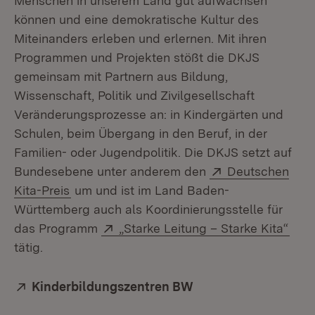
Menschen in unserem Land gut aufwachsen
können und eine demokratische Kultur des
Miteinanders erleben und erlernen. Mit ihren
Programmen und Projekten stößt die DKJS
gemeinsam mit Partnern aus Bildung,
Wissenschaft, Politik und Zivilgesellschaft
Veränderungsprozesse an: in Kindergärten und
Schulen, beim Übergang in den Beruf, in der
Familien- oder Jugendpolitik. Die DKJS setzt auf
Extern:
Bundesebene unter anderem den
Deutschen
(Öffnet in neuem Fenster)
Kita-Preis
um und ist im Land Baden-
Württemberg auch als Koordinierungsstelle für
Extern:
(Öff
das Programm
„Starke Leitung – Starke Kita“
tätig.
Extern:
Kinderbildungszentren BW
(Öffnet in neuem Fe