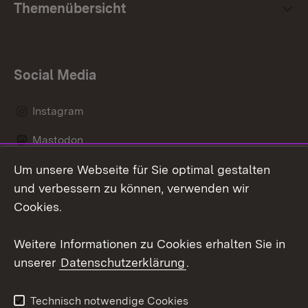
Themenübersicht
Social Media
Instagram
Mastodon
Um unsere Webseite für Sie optimal gestalten
Messenger
und verbessern zu können, verwenden wir
Social Wall
Cookies.
Youtube
Weitere Informationen zu Cookies erhalten Sie in
unserer
Datenschutzerklärung
.
Zum 
Datenschutz
Barrierefreiheit
Technisch notwendige Cookies
Kontakt
Impressum