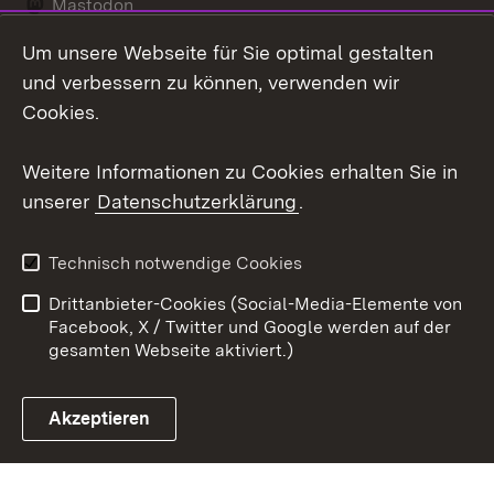
Mastodon
Um unsere Webseite für Sie optimal gestalten
Messenger
und verbessern zu können, verwenden wir
Social Wall
Cookies.
Youtube
Weitere Informationen zu Cookies erhalten Sie in
unserer
Datenschutzerklärung
.
Zum 
Datenschutz
Barrierefreiheit
Technisch notwendige Cookies
Kontakt
Impressum
Drittanbieter-Cookies (Social-Media-Elemente von
Cookies
Facebook, X / Twitter und Google werden auf der
gesamten Webseite aktiviert.)
Akzeptieren
Link zum Landesportal