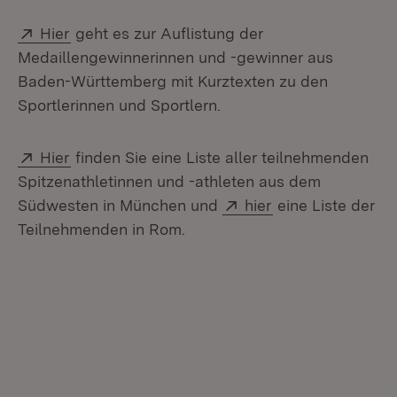
Extern:
(Öffnet in neuem Fenster)
Hier
geht es zur Auflistung der
Medaillengewinnerinnen und -gewinner aus
Baden-Württemberg mit Kurztexten zu den
Sportlerinnen und Sportlern.
Extern:
(Öffnet in neuem Fenster)
Hier
finden Sie eine Liste aller teilnehmenden
Spitzenathletinnen und -athleten aus dem
Extern:
(Öffnet in neuem
Südwesten in München und
hier
eine Liste der
Teilnehmenden in Rom.