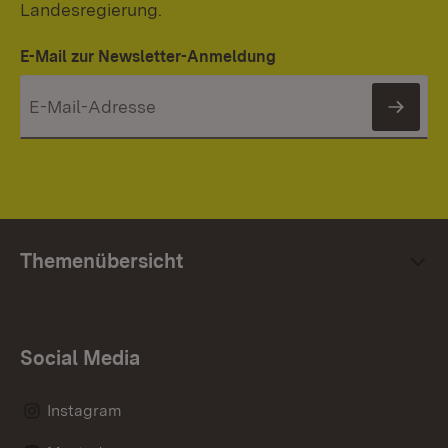
Landesregierung.
E-Mail zur Newsletter-Anmeldung
News
Themenübersicht
Social Media
Instagram