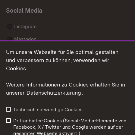
Social Media
Instagram
Mastodon
Um unsere Webseite für Sie optimal gestalten
Messenger
und verbessern zu können, verwenden wir
Social Wall
Cookies.
Youtube
Weitere Informationen zu Cookies erhalten Sie in
unserer
Datenschutzerklärung
.
Zum 
Datenschutz
Barrierefreiheit
Technisch notwendige Cookies
Kontakt
Impressum
Drittanbieter-Cookies (Social-Media-Elemente von
Cookies
Facebook, X / Twitter und Google werden auf der
gesamten Webseite aktiviert.)