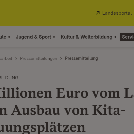
Extern:
Landesportal
ule
Jugend & Sport
Kultur & Weiterbildung
Servi
sarbeit
Pressemitteilungen
Pressemitteilung
BILDUNG
illionen Euro vom 
en Ausbau von Kita-
uungsplätzen