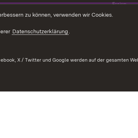
Ferien
erbessern zu können, verwenden wir Cookies.
Stellen
Publikatio
serer
Datenschutzerklärung
.
WATT
ebook, X / Twitter und Google werden auf der gesamten Webs
Datenschutz
Bar