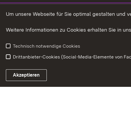
Kultusministerium
Um unsere Webseite für Sie optimal gestalten und v
Kultusverwaltung
Weitere Informationen zu Cookies erhalten Sie in un
Anfahrt und Kontakt
Technisch notwendige Cookies
Drittanbieter-Cookies (Social-Media-Elemente von Fac
Link zum Landesportal
Akzeptieren