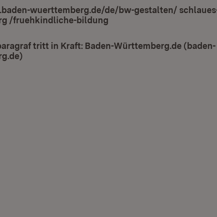
.baden-wuerttemberg.de/de/bw-gestalten/ schlaues
g /fruehkindliche-bildung
(Öffnet in neuem Fenster)
ragraf tritt in Kraft: Baden-Württemberg.de (baden-
g.de)
(Öffnet in neuem Fenster)