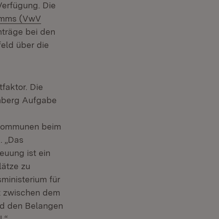
Verfügung. Die
ramms (VwV
nträge bei den
feld über die
faktor. Die
emberg Aufgabe
r Kommunen beim
. „Das
uung ist ein
lätze zu
ministerium für
Ort zwischen dem
nd den Belangen
.“