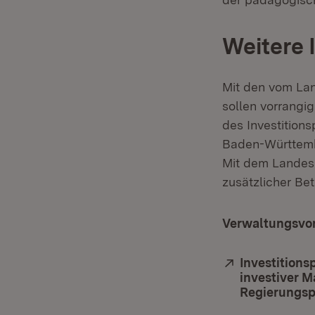
Weitere 
Mit den vom Lan
sollen vorrangi
des Investition
Baden-Württembe
Mit dem Landesi
zusätzlicher Bet
Verwaltungsvor
Extern:
Investition
investiver 
Regierungsp