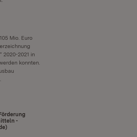
105 Mio. Euro
berzeichnung
“ 2020-2021 in
 werden konnten.
Ausbau
.
 Förderung
tteln -
de)
(Öffnet in neuem Fenster)