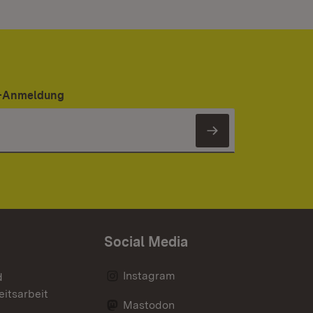
er-Anmeldung
Newsletter 
Social Media
Instagram
d
eitsarbeit
Mastodon