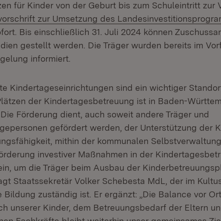
en für Kinder von der Geburt bis zum Schuleintritt zur 
orschrift zur Umsetzung des Landesinvestitionsprog
n neuem Fenster)
ofort. Bis einschließlich 31. Juli 2024 können Zuschussa
dien gestellt werden. Die Träger wurden bereits im Vor
elung informiert.
e Kindertageseinrichtungen sind ein wichtiger Standort
Plätzen der Kindertagesbetreuung ist in Baden-Württ
ie Förderung dient, auch soweit andere Träger und
egepersonen gefördert werden, der Unterstützung de
tungsfähigkeit, mithin der kommunalen Selbstverwaltung
rderung investiver Maßnahmen in der Kindertagesbetre
ein, um die Träger beim Ausbau der Kinderbetreuungsp
sagt Staatssekretär Volker Schebesta MdL, der im Kultus
e Bildung zuständig ist. Er ergänzt: „Die Balance vor 
h unserer Kinder, dem Betreuungsbedarf der Eltern u
en Fachkräfte bleibt weiterhin unser gemeinsames Ziel