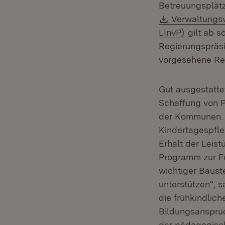
Betreuungsplätz
Download:
Verwaltungsv
(Öffnet i
LInvP)
gilt ab s
Regierungspräsi
vorgesehene Reg
Gut ausgestattet
Schaffung von 
der Kommunen. D
Kindertagespfl
Erhalt der Leis
Programm zur Fö
wichtiger Baust
unterstützen“, 
die frühkindlich
Bildungsanspruc
der pädagogisch