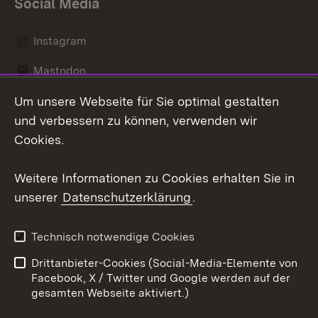
Social Media
Instagram
Mastodon
Um unsere Webseite für Sie optimal gestalten
Messenger
und verbessern zu können, verwenden wir
Social Wall
Cookies.
Youtube
Weitere Informationen zu Cookies erhalten Sie in
unserer
Datenschutzerklärung
.
Zum 
Datenschutz
Barrierefreiheit
Technisch notwendige Cookies
Kontakt
Impressum
Drittanbieter-Cookies (Social-Media-Elemente von
Cookies
Facebook, X / Twitter und Google werden auf der
gesamten Webseite aktiviert.)