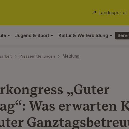
Extern:
Landesportal
ule
Jugend & Sport
Kultur & Weiterbildung
Servi
sarbeit
Pressemitteilungen
Meldung
rkongress „Guter
ag“: Was erwarten 
uter Ganztagsbetre