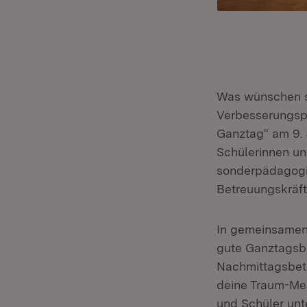
Was wünschen si
Verbesserungsp
Ganztag“ am 9. 
Schülerinnen un
sonderpädagogis
Betreuungskräf
In gemeinsamen 
gute Ganztagsbe
Nachmittagsbet
deine Traum-Men
und Schüler un