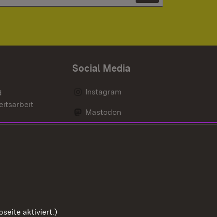
Social Media
Instagram
d
eitsarbeit
Mastodon
Messenger
Social Wall
nen
Youtube
eite aktiviert.)
Zum Sei