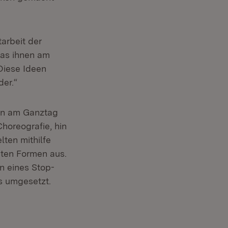
arbeit der
was ihnen am
Diese Ideen
der.“
en am Ganztag
Choreografie, hin
ten mithilfe
hsten Formen aus.
n eines Stop-
s umgesetzt.