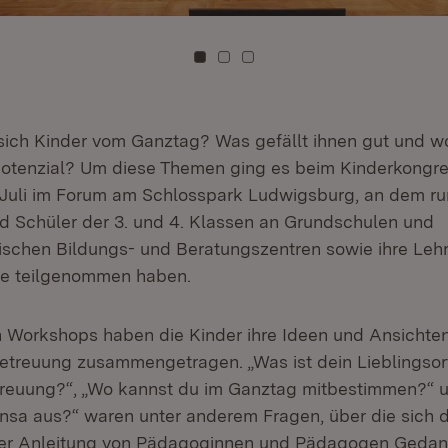
Zu Kachel: 0
Zu Kachel: 1
Zu Kachel: 2
ch Kinder vom Ganztag? Was gefällt ihnen gut und w
otenzial? Um diese Themen ging es beim Kinderkongre
Juli im Forum am Schlosspark Ludwigsburg, an dem ru
d Schüler der 3. und 4. Klassen an Grundschulen und
chen Bildungs- und Beratungszentren sowie ihre Leh
te teilgenommen haben.
Workshops haben die Kinder ihre Ideen und Ansichten
treuung zusammengetragen. „Was ist dein Lieblingsort
reuung?“, „Wo kannst du im Ganztag mitbestimmen?“ u
sa aus?“ waren unter anderem Fragen, über die sich d
ter Anleitung von Pädagoginnen und Pädagogen Geda