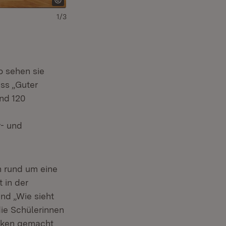
1/3
o sehen sie
ss „Guter
nd 120
r- und
 rund um eine
 in der
nd „Wie sieht
ie Schülerinnen
nken gemacht