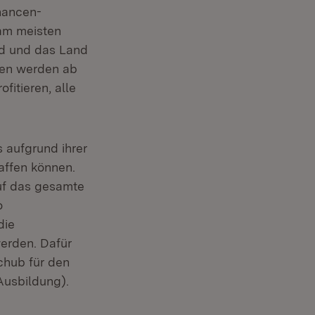
hancen-
 am meisten
und und das Land
len werden ab
itieren, alle
 aufgrund ihrer
haffen können.
uf das gesamte
o
die
werden. Dafür
chub für den
Ausbildung).