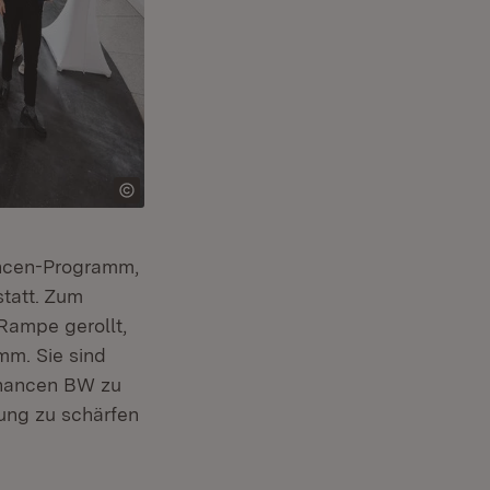
ancen-Programm,
statt. Zum
Rampe gerollt,
mm. Sie sind
tchancen BW zu
ung zu schärfen