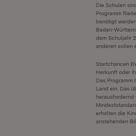
Die Schulen sin
Programm fließe
benötigt werden.
Baden-Württemb
dem Schuljahr 2
anderen sollen e
Startchancen BW
Herkunft oder ih
Das Programm h
Land ein. Das ü
herausfordernd w
Mindeststandard
erhalten die Ki
anstehenden Bil