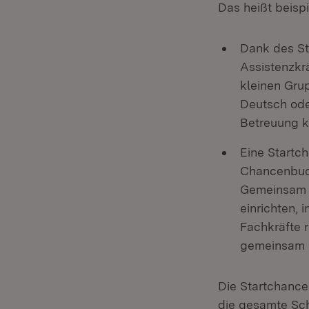
Das heißt beisp
Dank des St
Assistenzkr
kleinen Gru
Deutsch ode
Betreuung k
Eine Startc
Chancenbudg
Gemeinsam m
einrichten,
Fachkräfte
gemeinsam a
Die Startchance
die gesamte Sch