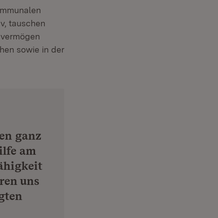
kommunalen
v, tauschen
gsvermögen
hen sowie in der
zen ganz
ilfe am
ähigkeit
ren uns
igten