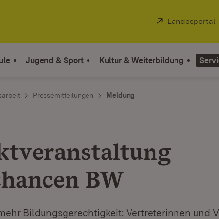
Extern:
Landesportal
ule
Jugend & Sport
Kultur & Weiterbildung
Servi
sarbeit
Pressemitteilungen
Meldung
ktveranstaltung
chancen BW
mehr Bildungsgerechtigkeit: Vertreterinnen und V