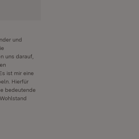
inder und
ie
n uns darauf,
hen
s ist mir eine
ln. Hierfür
ine bedeutende
, Wohlstand