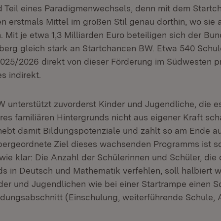
d Teil eines Paradigmenwechsels, denn mit dem Startc
n erstmals Mittel im großen Stil genau dorthin, wo sie
 Mit je etwa 1,3 Milliarden Euro beteiligen sich der B
erg gleich stark an Startchancen BW. Etwa 540 Schu
025/2026 direkt von dieser Förderung im Südwesten prof
s indirekt.
 unterstützt zuvorderst Kinder und Jugendliche, die es
res familiären Hintergrunds nicht aus eigener Kraft sc
ebt damit Bildungspotenziale und zahlt so am Ende a
bergeordnete Ziel dieses wachsenden Programms ist s
ie klar: Die Anzahl der Schülerinnen und Schüler, die 
s in Deutsch und Mathematik verfehlen, soll halbiert 
nder und Jugendlichen wie bei einer Startrampe einen S
dungsabschnitt (Einschulung, weiterführende Schule, 