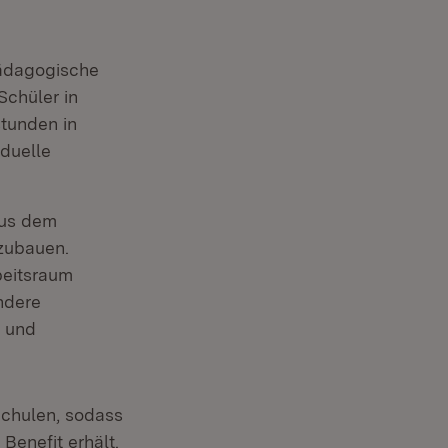
pädagogische
Schüler in
stunden in
iduelle
aus dem
zubauen.
beitsraum
ndere
 und
Schulen, sodass
enefit erhält.