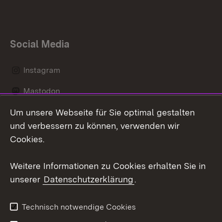
Social Media
Instagram
Mastodon
Um unsere Webseite für Sie optimal gestalten
Messenger
und verbessern zu können, verwenden wir
Social Wall
Cookies.
Youtube
Weitere Informationen zu Cookies erhalten Sie in
unserer
Datenschutzerklärung
.
Zum 
Datenschutz
Barrierefreiheit
Technisch notwendige Cookies
Kontakt
Impressum