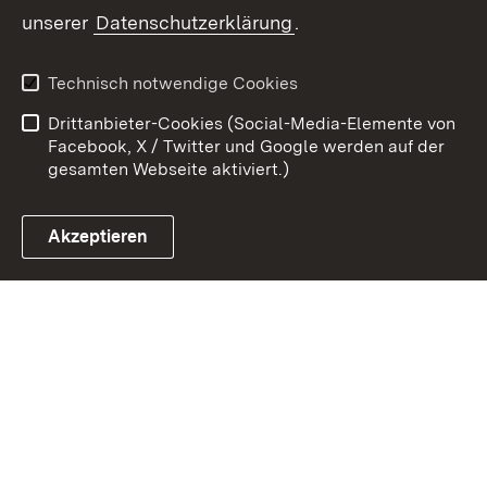
unserer
Datenschutzerklärung
.
Zum 
Datenschutz
Barrierefreiheit
Technisch notwendige Cookies
Kontakt
Impressum
Drittanbieter-Cookies (Social-Media-Elemente von
Cookies
Facebook, X / Twitter und Google werden auf der
gesamten Webseite aktiviert.)
Akzeptieren
Link zum Landesportal