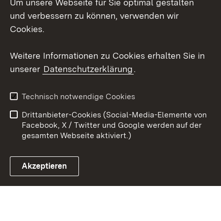
Um unsere Webseite für Sie optimal gestalten
Messenger
und verbessern zu können, verwenden wir
Social Wall
Cookies.
Youtube
Weitere Informationen zu Cookies erhalten Sie in
unserer
Datenschutzerklärung
.
Zum 
Datenschutz
Barrierefreiheit
Technisch notwendige Cookies
Kontakt
Impressum
Drittanbieter-Cookies (Social-Media-Elemente von
Cookies
Facebook, X / Twitter und Google werden auf der
gesamten Webseite aktiviert.)
Akzeptieren
Link zum Landesportal