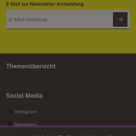
E-Mail zur Newsletter-Anmeldung
News
Themenübersicht
Social Media
Instagram
Mastodon