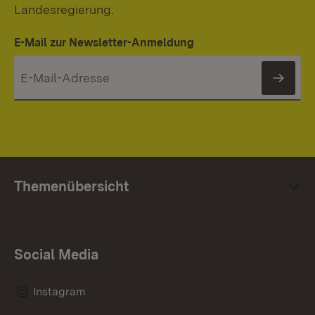
Landesregierung.
E-Mail zur Newsletter-Anmeldung
News
Themenübersicht
Social Media
Instagram