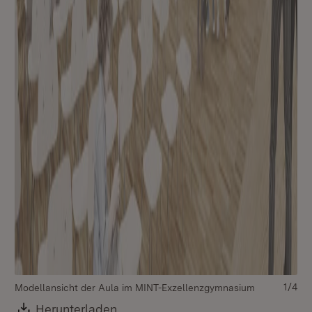
1/4
Modellansicht der Aula im MINT-Exzellenzgymnasium
Mo
Ex
Download:
Herunterladen
(Öffnet in neuem Fenster)