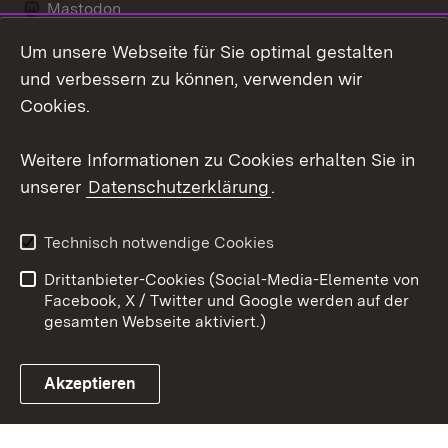
Mastodon
Um unsere Webseite für Sie optimal gestalten
Messenger
und verbessern zu können, verwenden wir
Social Wall
Cookies.
Youtube
Weitere Informationen zu Cookies erhalten Sie in
unserer
Datenschutzerklärung
.
Zum 
Datenschutz
Barrierefreiheit
Technisch notwendige Cookies
Kontakt
Impressum
Drittanbieter-Cookies (Social-Media-Elemente von
Cookies
Facebook, X / Twitter und Google werden auf der
gesamten Webseite aktiviert.)
Akzeptieren
Link zum Landesportal