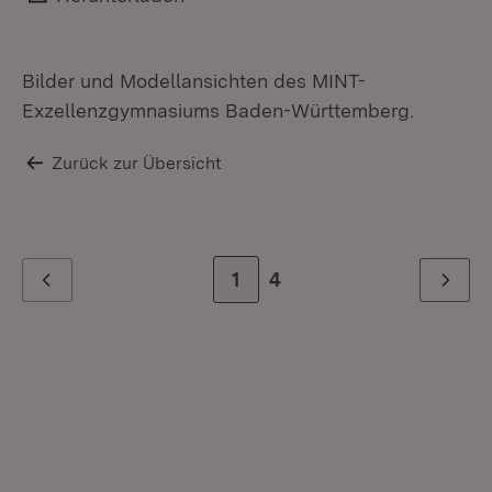
Bilder und Modellansichten des MINT-
Exzellenzgymnasiums Baden-Württemberg.
Zurück zur Übersicht
Zur Seite
1
Zur letzten Seite
4
Zurück
Weiter