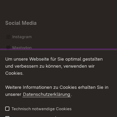
Social Media
Instagram
Mastodon
Um unsere Webseite für Sie optimal gestalten
Messenger
und verbessern zu können, verwenden wir
Social Wall
Cookies.
Youtube
Weitere Informationen zu Cookies erhalten Sie in
unserer
Datenschutzerklärung
.
Zum 
Datenschutz
Barrierefreiheit
Technisch notwendige Cookies
Kontakt
Impressum