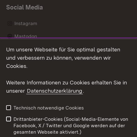
Social Media
Instagram
Mastodon
Um unsere Webseite für Sie optimal gestalten
Messenger
und verbessern zu können, verwenden wir
Social Wall
Cookies.
Youtube
Weitere Informationen zu Cookies erhalten Sie in
unserer
Datenschutzerklärung
.
Zum 
Datenschutz
Barrierefreiheit
Technisch notwendige Cookies
Kontakt
Impressum
Drittanbieter-Cookies (Social-Media-Elemente von
Cookies
Facebook, X / Twitter und Google werden auf der
gesamten Webseite aktiviert.)