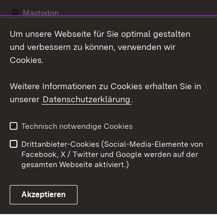
Mastodon
Um unsere Webseite für Sie optimal gestalten
Messenger
und verbessern zu können, verwenden wir
Social Wall
Cookies.
Youtube
Weitere Informationen zu Cookies erhalten Sie in
unserer
Datenschutzerklärung
.
Zum 
Datenschutz
Barrierefreiheit
Technisch notwendige Cookies
Kontakt
Impressum
Drittanbieter-Cookies (Social-Media-Elemente von
Cookies
Facebook, X / Twitter und Google werden auf der
gesamten Webseite aktiviert.)
Akzeptieren
Link zum Landesportal