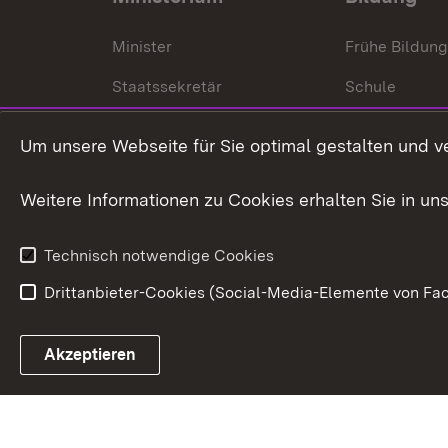
Minister
Frühe Bildun
Staatssekretär
Schule
Kultusministerium
Um unsere Webseite für Sie optimal gestalten und v
Kultusverwaltung
Weitere Informationen zu Cookies erhalten Sie in un
Anfahrt und Kontakt
Technisch notwendige Cookies
Drittanbieter-Cookies (Social-Media-Elemente von Fac
Link zum Landesportal
Akzeptieren