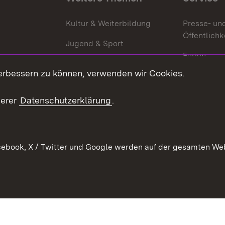
g
Kultur & Weiterbildung
Presse- un
Öffentlichk
Jugend & Sport
Ferien
erbessern zu können, verwenden wir Cookies.
Stellen
Publikatio
serer
Datenschutzerklärung
.
WATT
ebook, X / Twitter und Google werden auf der gesamten Webs
Datenschutz
Bar