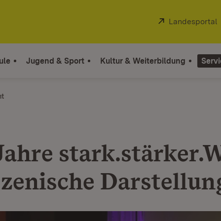
Extern:
Landesportal
ule
Jugend & Sport
Kultur & Weiterbildung
Servi
ht
Jahre stark.stärker.W
szenische Darstellun