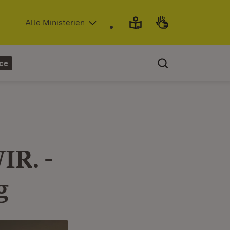
(Öffnet in neuem Fenster)
Alle Ministerien
ce
IR. -
g